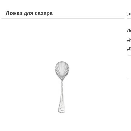
Ложка для сахара
Д
Л
Д
Д