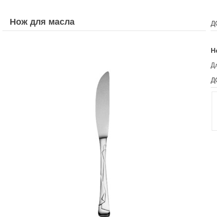
Нож для масла
Д
Н
Д
Д