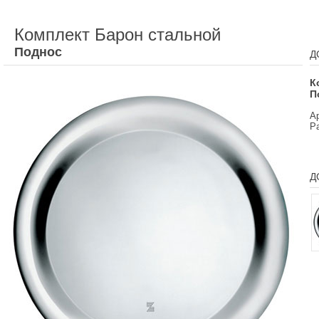
Комплект Барон стальной
Поднос
Д
К
П
А
Р
Д