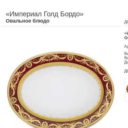
«Империал Голд Бордо»
Овальное блюдо
Д
«
О
А
Вы
Ве
Д
Д