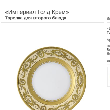
«Империал Голд Крем»
Тарелка для второго блюда
Д
«
Т
А
Вы
Ве
Д
Д