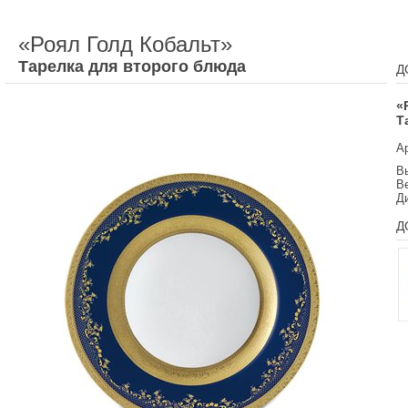
«Роял Голд Кобальт»
Тарелка для второго блюда
Д
«
Т
А
Вы
Ве
Д
Д