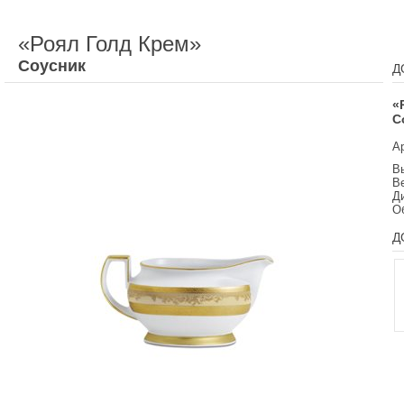
«Роял Голд Крем»
Соусник
Д
«
С
А
Вы
Ве
Д
О
Д