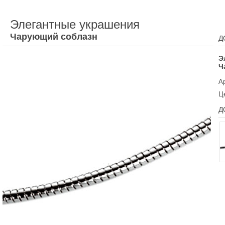
Элегантные украшения
Чарующий соблазн
Д
Э
Ч
Ар
Ц
Д