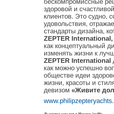
бескомпромиссные ре
здоровой и счастливо
клиентов. Это судно, 
удовольствия, отража
стандарты дизайна, к
ZEPTER International,
как концептуальный д
изменять жизни к луч
ZEPTER International
как можно успешно во
обществе идеи здоров
жизни, красоты и стил
девизом
«Живите дол
www.philipzepteryachts
Выставка-шоу яхт в Монако ‘joyMe