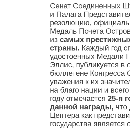
Сенат Соединенных Ш
и Палата Представите
резолюцию, официал
Медаль Почета Остров
из
самых престижных
страны.
Каждый год сп
удостоенных Медали П
Эллис, публикуется в
бюллетене Конгресса 
уважения к их значите
на благо нации и всего
году отмечается
25-я 
данной награды,
что 
Цептера как представи
государства является 