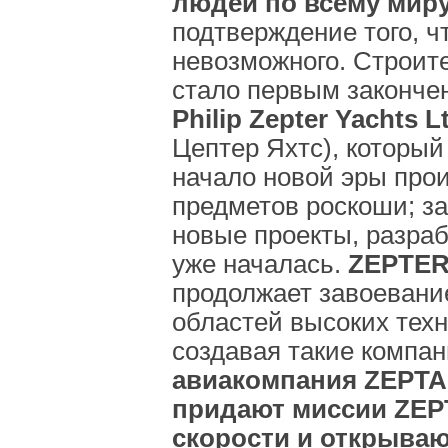
людей по всему мир
подтверждение того, чт
невозможного. Строит
стало первым законче
Philip Zepter Yachts L
Цептер Яхтс), которы
начало новой эры про
предметов роскоши; з
новые проекты, разраб
уже началась.
ZEPTER 
продолжает завоевани
областей высоких техн
создавая такие компан
авиакомпания ZEPTA
придают миссии ZE
скорости и открываю