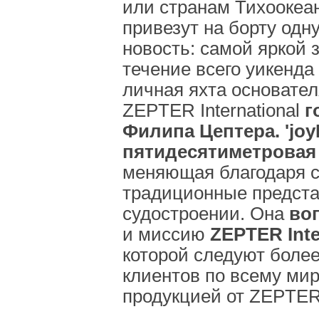
или странам Тихоокеан
привезут на борту одн
новость: самой яркой 
течение всего уикенда
личная яхта основател
ZEPTER International
г
Филипа Цептера. 'jo
пятидесятиметровая
меняющая благодаря с
традиционные предста
судостроении. Она
во
и миссию
ZEPTER Inte
которой следуют боле
клиентов по всему мир
продукцией от ZEPTER