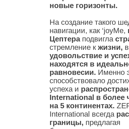
новые горизонты.
На создание такого ш
навигации, как ‘joyMe,
Цептера
подвигла
стр
стремление к
жизни,
в
удовольствие и успе
находятся в идеаль
равновесии.
Именно э
способствовало дости
успеха и
распростра
International в более
на 5 континентах.
ZE
International всегда
ра
границы,
предлагая