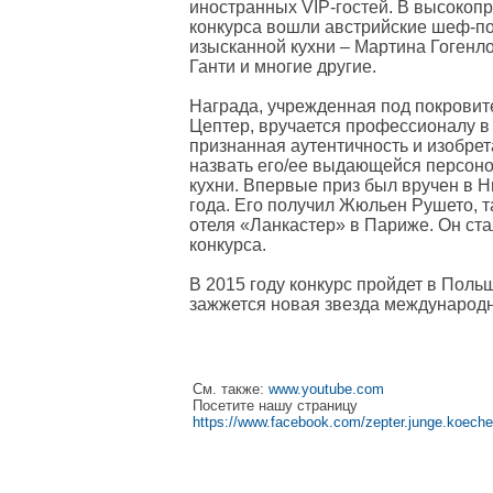
иностранных VIP-гостей. В высоко
конкурса вошли австрийские шеф-по
изысканной кухни – Мартина Гогенл
Ганти и многие другие.
Награда, учрежденная под покровит
Цептер, вручается профессионалу в в
признанная аутентичность и изобрет
назвать его/ее выдающейся персоно
кухни. Впервые приз был вручен в Н
года. Его получил Жюльен Рушето,
отеля «Ланкастер» в Париже. Он ст
конкурса.
В 2015 году конкурс пройдет в Польш
зажжется новая звезда международн
См. также:
www.youtube.com
Посетите нашу страницу
https://www.facebook.com/zepter.junge.koeche/