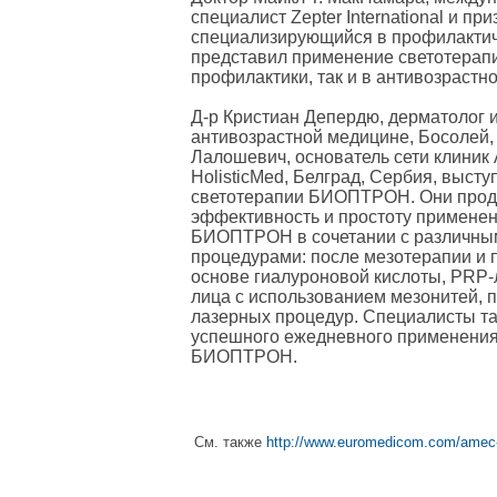
специалист Zepter International и пр
специализирующийся в профилактиче
представил применение светотера
профилактики, так и в антивозрастн
Д-р Кристиан Депердю, дерматолог и
антивозрастной медицине, Босолей,
Лалошевич, основатель сети клиник 
HolisticMed, Белград, Сербия, высту
светотерапии БИОПТРОН. Они про
эффективность и простоту применен
БИОПТРОН в сочетании с различны
процедурами: после мезотерапии и
основе гиалуроновой кислоты, PRP-
лица с использованием мезонитей, п
лазерных процедур. Специалисты т
успешного ежедневного применения
БИОПТРОН.
См. также
http://www.euromedicom.com/amec-