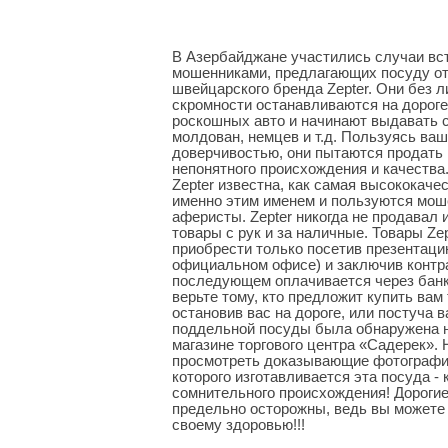
В Азербайджане участились случаи вс
мошенниками, предлагающих посуду от
швейцарского бренда Zepter. Они без 
скромности останавливаются на дороге,
роскошных авто и начинают выдавать с
молдован, немцев и т.д. Пользуясь ва
доверчивостью, они пытаются продать
непонятного происхождения и качества.
Zepter известна, как самая высококачес
именно этим именем и пользуются мош
аферисты. Zepter никогда не продавал 
товары с рук и за наличные. Товары Ze
приобрести только посетив презентаци
официальном офисе) и заключив контра
последующем оплачивается через банк.
верьте тому, кто предложит купить вам 
остановив вас на дороге, или постуча в
поддельной посуды была обнаружена н
магазине торгового центра «Садерек».
просмотреть доказывающие фотографии
которого изготавливается эта посуда - 
сомнительного происхождения! Дорогие
предельно осторожны, ведь вы можете
своему здоровью!!!