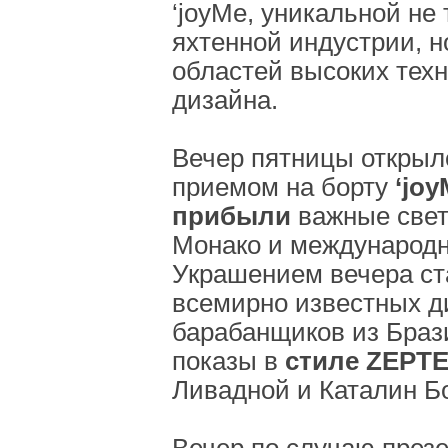
‘joyMe, уникальной не 
яхтенной индустрии, н
областей высоких техн
дизайна.
Вечер пятницы открыл
приемом на борту
‘joy
прибыли
важные свет
Монако и международн
Украшением вечера ст
всемирно известных д
барабанщиков из Браз
показы в
стиле ZEPT
Ливадной и Каталин Бо
Вечер по случаю през