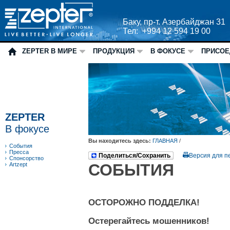
Баку, пр-т. Азербайджан 31
Тел: +994 12 594 19 00
ZEPTER В МИРЕ
ПРОДУКЦИЯ
В ФОКУСЕ
ПРИСОЕ
ZEPTER
В фокусе
Вы находитесь здесь:
ГЛАВНАЯ
/
События
Пресса
Поделиться/Сохранить
Версия для п
Спонсорство
СОБЫТИЯ
Artzept
ОСТОРОЖНО ПОДДЕЛКА!
Остерегайтесь мошенников!