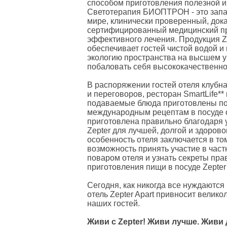
способом приготовления полезной и
Светотерапия БИОПТРОН - это запа
мире, клинически проверенный, док
сертифицированный медицинский пр
эффективного лечения. Продукция Z
обеспечивает гостей чистой водой 
экологию пространства на высшем ур
побаловать себя высококачественной
В распоряжении гостей отеля клубна
и переговоров, ресторан SmartLife** 
подаваемые блюда приготовлены по
международным рецептам в посуде о
приготовлена правильно благодаря
Zepter для лучшей, долгой и здоров
особенность отеля заключается в том,
возможность принять участие в част
поваром отеля и узнать секреты пра
приготовления пищи в посуде Zepter 
Сегодня, как никогда все нуждаются в
отель Zepter Apart привносит велико
наших гостей.
Живи с Zepter! Живи лучше. Живи