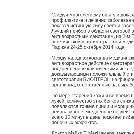
Следуя многолетнему опыту и доказ
профилактике и лечении заболева
показал истинную силу света и заво
Лучший прибор в области световой 
антивозрастным действием, на 2-м 
эстетической и антивозрастной мед
Париже 24-25 октября 2014 года.
Международная команда медицински
антивозрастное действие светоте
подкрепленное клиническими иссле
доказывающими положительный ст
светотерапии БИОПТРОН на фиброб
организма, ответственные за вырабо
По мере старения кожи и во время 
лучей, количество этих белков снижа
появляются тонкие линии и морщины
неинвазивное ежедневное воздейс
всего 10 минут в день помогает изб
побочных эффектов.
Доктор Майкл Т. МакНамара, между