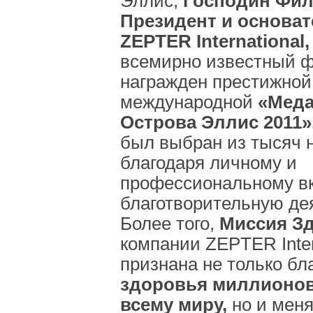
Эллис,
Господин Фил
Президент и основа
ZEPTER International,
всемирно известный ф
награжден престижной
международной
«Меда
Острова Эллис 2011»
был выбран из тысяч 
благодаря личному и
профессиональному вк
благотворительную де
Более того,
Миссия З
компании ZEPTER Inter
признана не только бл
здоровья миллионов
всему миру,
но и мен