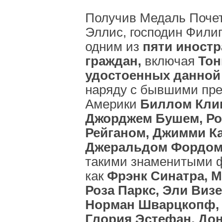
Получив Медаль Поче
Эллис, господин Фили
одним из
пяти иност
граждан,
включая
Тон
удостоенных данной
наряду с бывшими пр
Америки
Биллом Кли
Джорджем Бушем, Р
Рейганом, Джимми К
Джеральдом Фордом
такими знаменитыми 
как
Фрэнк Синатра, 
Роза Паркс, Эли Визе
Норман Шварцкопф, 
Глория Эстефан, До