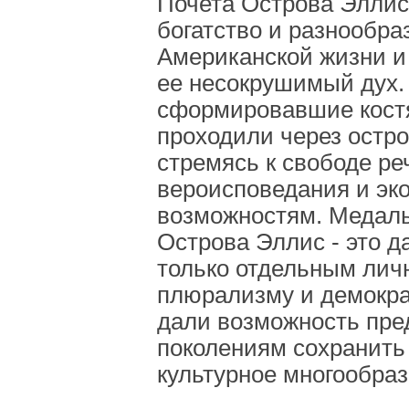
Почета Острова Эллис
богатство и разнообра
Американской жизни и
ее несокрушимый дух.
сформировавшие костя
проходили через остро
стремясь к свободе ре
вероисповедания и эк
возможностям. Медал
Острова Эллис - это д
только отдельным личн
плюрализму и демокра
дали возможность пр
поколениям сохранить
культурное многообраз