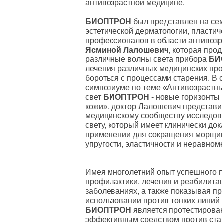
антивозрастной медицине.
БИОПТРОН
был представлен на се
эстетической дерматологии, пластич
профессионалов в области антивоз
Ясминой Лалошевич
, которая про
различные волны света прибора
БИ
лечения различных медицинских про
бороться с процессами старения. В
симпозиуме по теме «Антивозрастн
свет
БИОПТРОН
- новые горизонты
кожи», доктор Лалошевич представ
медицинскому сообществу исследов
свету, который имеет клинически до
применении для сокращения морщин 
упругости, эластичности и неравном
Имея многолетний опыт успешного 
профилактики, лечения и реабилита
заболеваниях, а также показывая п
использовании против тонких линий
БИОПТРОН
является протестирова
эффективным средством против ста