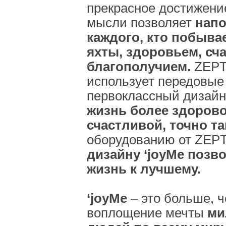
прекрасное достижени
мысли позволяет
напо
каждого, кто побыва
яхты, здоровьем, сч
благополучием.
ZEPTE
использует передовые
первоклассный дизайн
жизнь более здорово
счастливой, точно та
оборудованию от ZEP
дизайну ‘joyMe позв
жизнь к лучшему.
‘joyMe
– это больше, ч
воплощение мечты
ми