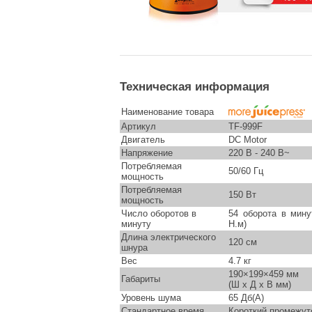
Техническая информация
Наименование товара
Артикул
TF-999F
Двигатель
DC Motor
Напряжение
220 В - 240 В~
Потребляемая
50/60 Гц
мощность
Потребляемая
150 Вт
мощность
Число оборотов в
54 оборота в мину
минуту
Н.м)
Длина электрического
120 см
шнура
Вес
4.7 кг
190×199×459 мм
Габариты
(Ш x Д x В мм)
Уровень шума
65 Дб(A)
Стандартное время
Короткий промежут