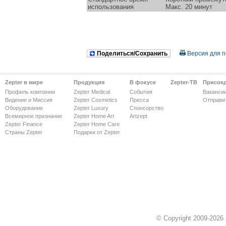
использования
Макс. 20 минут
Поделиться/Сохранить
Версия для п
Zepter в мире
Продукция
В фокусе
Zepter-ТВ
Присое
Профиль компании
Zepter Medical
События
Ваканси
Видение и Миссия
Zepter Cosmetics
Пресса
Отправи
Оборудование
Zepter Luxury
Спонсорство
Всемирное признание
Zepter Home Art
Artzept
Zepter Finance
Zepter Home Care
Страны Zepter
Подарки от Zepter
© Copyright 2009-2026 Z