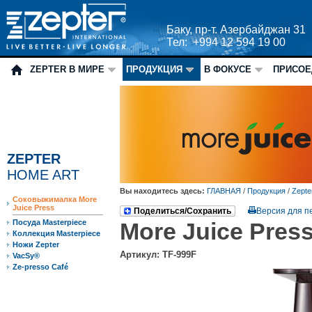
Баку, пр-т. Азербайджан 31
Тел: +994 12 594 19 00
ZEPTER В МИРЕ
ПРОДУКЦИЯ
В ФОКУСЕ
ПРИСОЕ
ZEPTER
HOME ART
Вы находитесь здесь:
ГЛАВНАЯ
/
Продукция
/
Zepte
Соковыжималка More
Juice Press
Поделиться/Сохранить
Версия для п
Посуда Masterpiece
More Juice Pres
Коллекция Masterpiece
Ножи Zepter
Артикул: TF-999F
VacSy®
Ze-presso Café