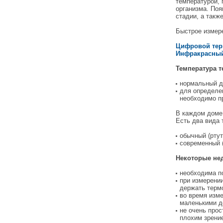
температурой, 
организма. Поя
стадии, а такж
Быстрое измер
Цифровой тер
Инфракрасный
Температура т
нормальный ди
для определе
необходимо п
В каждом доме
Есть два вида 
обычный (рту
современный 
Некоторые нед
необходима п
при измерении
держать терм
во время изм
маленькими д
не очень прос
плохим зрени