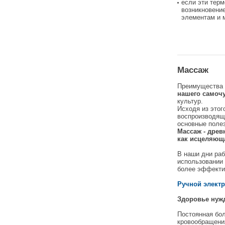
если эти терм
возникновени
элементам и 
Массаж
Преимущества 
нашего самоч
культур.
Исходя из этог
воспроизводящ
основные поле
Массаж - древ
как исцеляюща
В наши дни ра
использовании
более эффекти
Ручной элект
Здоровье нужд
Постоянная бол
кровообращения