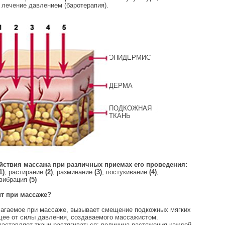
 лечение давлением (баротерапия).
ЭПИДЕРМИС
ДЕРМА
ПОДКОЖНАЯ
ТКАНЬ
йствия массажа при различных приемах его проведения:
1)
, растирание
(2)
, разминание
(3)
, постукивание
(4)
,
вибрация
(5)
т при массаже?
лагаемое при массаже, вызывает смещение подкожных мягких
щее от силы давления, создаваемого массажистом.
аставляет ткани растягиваться: величина растяжения каждой