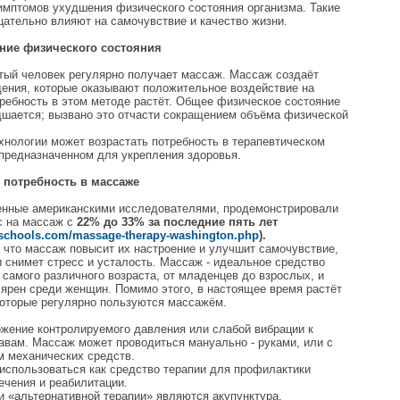
имптомов ухудшения физического состояния организма. Такие
ательно влияют на самочувствие и качество жизни.
ние физического состояния
тый человек регулярно получает массаж. Массаж создаёт
ения, которые оказывают положительное воздействие на
требность в этом методе растёт. Общее физическое состояние
дшается; вызвано это отчасти сокращением объёма физической
хнологии может возрастать потребность в терапевтическом
предназначенном для укрепления здоровья.
 потребность в массаже
енные американскими исследователями, продемонстрировали
с на массаж с
22% до 33% за последние пять лет
schools.com/massage-therapy-washington.php
).
что массаж повысит их настроение и улучшит самочувствие,
и снимет стресс и усталость. Массаж - идеальное средство
самого различного возраста, от младенцев до взрослых, и
ярен среди женщин. Помимо этого, в настоящее время растёт
которые регулярно пользуются массажём.
жение контролируемого давления или слабой вибрации к
вам. Массаж может проводиться мануально - руками, или с
м механических средств.
использоваться как средство терапии для профилактики
ечения и реабилитации.
 «альтернативной терапии» являются акупунктура,