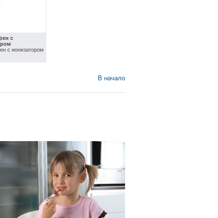
фен с
ором
ен с ионизатором
В начало