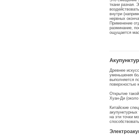
ткани разная. 
воздействоват
внутри (напри
нервных оконча
Применение от
разминание, по
ощущается мас
Акупунктур
Древнее искусс
уменьшения бол
выполняется п
поверхностью ко
Открытие такой
Хуан-Ди (около 
Китайские спец
акупунктурных 
на эти точки м
способствовать
Электроаку