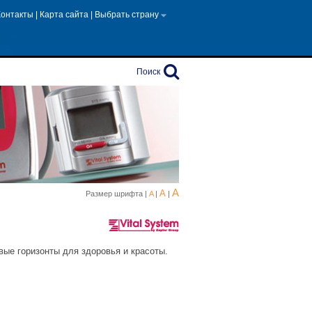
Контакты
|
Карта сайта
|
Выбрать страну
Поиск
A
A
Размер шрифта |
A
|
|
вые горизонты для здоровья и красоты.