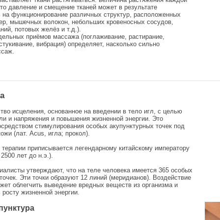
Это давление и смещение тканей может в результате
ь на функционирование различных структур, расположенных
мер, мышечных волокон, небольших кровеносных сосудов,
ний, потовых желёз и т.д.).
дельных приёмов массажа (поглаживание, растирание,
стукивание, вибрация) определяет, насколько сильно
саж.
а
тво исцеления, основанное на введении в тело игл, с целью
и и напряжения и повышения жизненной энергии. Это
осредством стимулирования особых акупунктурных точек под
жи (лат. Acus, игла; прокол).
 терапии приписывается легендарному китайскому императору
2500 лет до н.э.).
иалисты утверждают, что на теле человека имеется 365 особых
точек. Эти точки образуют 12 линий (меридианов). Воздействие
ожет облегчить выведение вредных веществ из организма и
 росту жизненной энергии.
пунктура