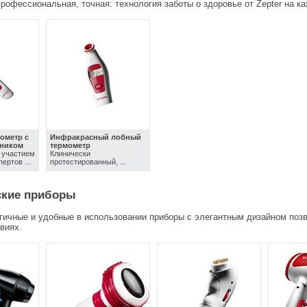
рофессиональная, точная: технология заботы о здоровье от Zepter на к
ометр с
Инфракрасный лобный
чником
термометр
 участием
Клинически
ертов ...
протестированный, ...
ские приборы
гичные и удобные в использовании приборы с элегантным дизайном поз
виях.