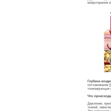
вибротерапия и
Глубина возде
поглаживание
(
тонизирующая 
Что происходи
Давление, при
тканей, завися
Это смещение з