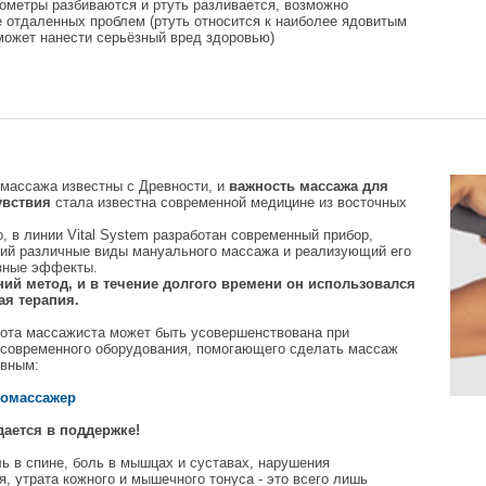
ометры разбиваются и ртуть разливается, возможно
е отдаленных проблем (ртуть относится к наиболее ядовитым
может нанести серьёзный вред здоровью)
массажа известны с Древности, и
важность массажа для
увствия
стала известна современной медицине из восточных
о, в линии Vital System разработан современный прибор,
ий различные виды мануального массажа и реализующий его
зные эффекты.
ний метод, и в течение долгого времени он использовался
я терапия.
бота массажиста может быть усовершенствована при
 современного оборудования, помогающего сделать массаж
вным:
ромассажер
ается в поддержке!
ь в спине, боль в мышцах и суставах, нарушения
, утрата кожного и мышечного тонуса - это всего лишь