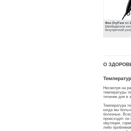
Фен DryFast от 
Швейцарское кач
безупречной укл
О ЗДОРОВ
Температур
Несмотря на ра
температуры те
течение дня в 
Температура те
когда мы больн
болезнью. Все
происходят ли 
овуляция, горм
либо проблемам