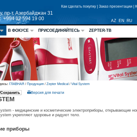
Как сделать покупку
|
Заказ презентации
|
у, пр-т. Азербайджан 31
: +994 12 594 19 00
AZ
EN
RU
В ФОКУСЕ
ПРИСОЕДИНЯЙТЕСЬ
ZEPTER-ТВ
десь:
ГЛАВНАЯ
/
Продукция
/
Zepter Medical
/
Vital System
/Сохранить
Версия для печати
YSTEM
System - медицинские и косметические электроприборы, открывающие но
System укрепляют здоровье и радуют тело.
ие приборы