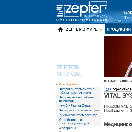
Бак
Тел
ZEPTER В МИРЕ
ПРОДУКЦИЯ
ZEPTER
MEDICAL
Вы находитесь з
Vital System
Цифровой термометр с
Поделиться
гибким наконечником
VITAL S
Инфракрасный лобный
термометр
Фен DryFast от Zepter
Приборы Vital 
Электрофен с ионизатором
Приборы Vital 
Ручной электромассажер
Устройство для
электроакупунктуры
Медицинск
О здоровье