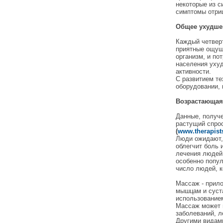
некоторые из с
симптомы отриц
Общее ухудше
Каждый четвер
приятные ощущ
организм, и по
населения уху
активности.
С развитием те
оборудовании, 
Возрастающая
Данные, получ
растущий спро
(
www.therapist
Люди ожидают, 
облегчит боль 
лечения людей 
особенно попул
число людей, 
Массаж - прило
мышцам и суста
использование
Массаж может 
заболеваний, л
Другими видами