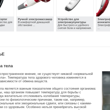
Zepter
Ручной электромассажер
Устройство для
Электро
ество для
В комфортной домашней
электроакупунктуры
ионизат
адки
обстановке ...
Для быстрого и удобного
Электроф
снятия боли и напряжения.
...
ЬЕ
а тела
спространенное мнение, не существует никакой «нормальной
ла». Температура тела здорового человека изменяется в
зависимости от обмена веществ.
ла является важным показателем общего состояния организма:
ы, наш организм повышает температуру для борьбы с
гда желательно отслеживать колебания температуры,
они по физиологическим причинам, таким как, например,
ональные или эмоциональные сдвиги, или связаны с какими-
и со здоровьем. Особенно нельзя пренебрегать высокой