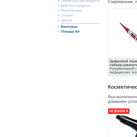
Преимущества продукта
Современная, п
Действие продукта
Мультимедиа
Отзывы
Special
Биоптрон
Therapy Air
Цифровой терм
гибким наконе
Разработанный с
медицинских эксп
Косметиче
Высокотехноло
домашних усло
НОВИНКА