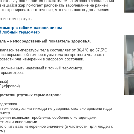
поскольку она является показателем возможного заболевания
вившийся жар помогает распознать заболевание на ранней
е контролировать его течение, что очень важно для лечения.
ение температуры:
мометр с гибким наконечником
 лобный термометр
ела – непосредственный показатель здоровья.
апазон температуры тела составляет от 36,4°C до 37,5°C
ния нормальной температуры тела конкретного человека
ровести ряд измерений в здоровом состоянии.
 должен быть надёжный и точный термометр.
термометров:
тный)
(цифровой)
остатки ртутных термометров:
одготовка
 температуры мы никогда не уверены, сколько времени надо
ометр
ерения возникают проблемы, особенно с младенцами,
етьми и инвалидами
то считывать измеренное значение (в частности, для людей с
ем)