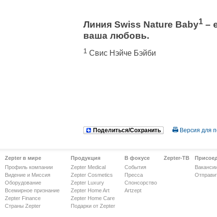
1
Линия Swiss Nature Baby
– 
ваша любовь.
1
Свис Нэйче Бэйби
Поделиться/Сохранить
Версия для п
Zepter в мире
Продукция
В фокусе
Zepter-ТВ
Присое
Профиль компании
Zepter Medical
События
Ваканси
Видение и Миссия
Zepter Cosmetics
Пресса
Отправи
Оборудование
Zepter Luxury
Спонсорство
Всемирное признание
Zepter Home Art
Artzept
Zepter Finance
Zepter Home Care
Страны Zepter
Подарки от Zepter