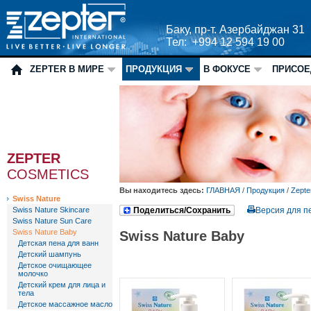
Баку, пр-т. Азербайджан 31
Тел: +994 12 594 19 00
ZEPTER В МИРЕ
ПРОДУКЦИЯ
В ФОКУСЕ
ПРИСОЕ
ZEPTER
COSMETICS
Вы находитесь здесь:
ГЛАВНАЯ
/
Продукция
/
Zepte
Swiss Nature
Swiss Nature Skincare
Поделиться/Сохранить
Версия для п
Swiss Nature Sun Care
Swiss Nature Baby
Swiss Nature Baby
Детская пена для ванн
Детский шампунь
Детское очищающее
молочко
Детский крем для лица и
тела
Детское массажное масло