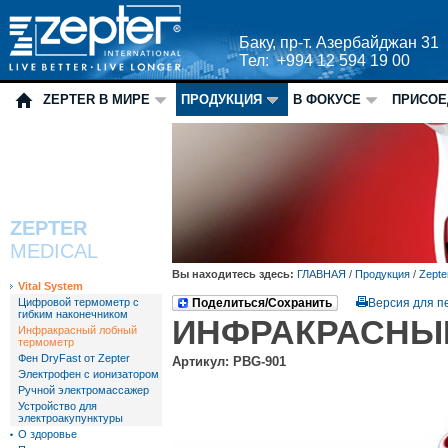
Баку, пр-т. Азербайджан 31
Тел: +994 12 594 19 00
ZEPTER В МИРЕ
ПРОДУКЦИЯ
В ФОКУСЕ
ПРИСОЕ
ZEPTER
MEDICAL
Вы находитесь здесь:
ГЛАВНАЯ
/
Продукция
/
Zepte
Vital System
Цифровой термометр с
Поделиться/Сохранить
Версия для п
гибким наконечником
ИНФРАКРАСНЫ
Инфракрасный лобный
термометр
Фен DryFast от Zepter
Артикул: PBG-901
Электрофен с ионизатором
Ручной электромассажер
Устройство для
электроакупунктуры
О здоровье