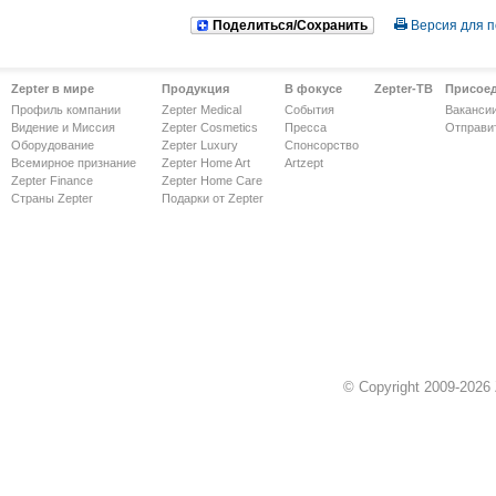
Поделиться/Сохранить
Версия для п
Zepter в мире
Продукция
В фокусе
Zepter-ТВ
Присое
Профиль компании
Zepter Medical
События
Ваканси
Видение и Миссия
Zepter Cosmetics
Пресса
Отправи
Оборудование
Zepter Luxury
Спонсорство
Всемирное признание
Zepter Home Art
Artzept
Zepter Finance
Zepter Home Care
Страны Zepter
Подарки от Zepter
© Copyright 2009-2026 Z