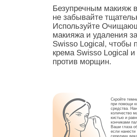
Безупречным макияж в
не забывайте тщатель
Используйте Очищающе
макияжа и удаления з
Swisso Logical, чтобы
крема Swisso Logical 
против морщин.
Скройте темны
при помощи к
средства. На
количество м
кистью и рав
кончиками па
Ваши глаза об
если нанести
середину века