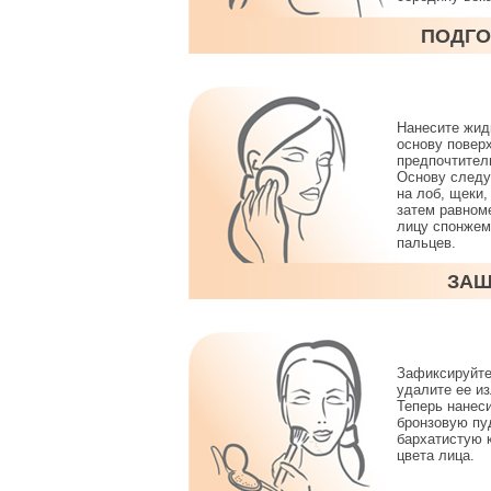
ПОДГО
Нанесите жид
основу поверх
предпочтител
Основу следу
на лоб, щеки,
затем равном
лицу спонжем
пальцев.
ЗАЩ
Зафиксируйте
удалите ее и
Теперь нанес
бронзовую пу
бархатистую 
цвета лица.