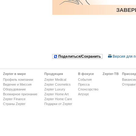
ЗАВЕР
Поделиться/Сохранить
Версия для п
Zepter в мире
Продукция
В фокусе
Zepter-ТВ
Присое
Профиль компании
Zepter Medical
События
Ваканси
Видение и Миссия
Zepter Cosmetics
Пресса
Отправи
Оборудование
Zepter Luxury
Спонсорство
Всемирное признание
Zepter Home Art
Artzept
Zepter Finance
Zepter Home Care
Страны Zepter
Подарки от Zepter