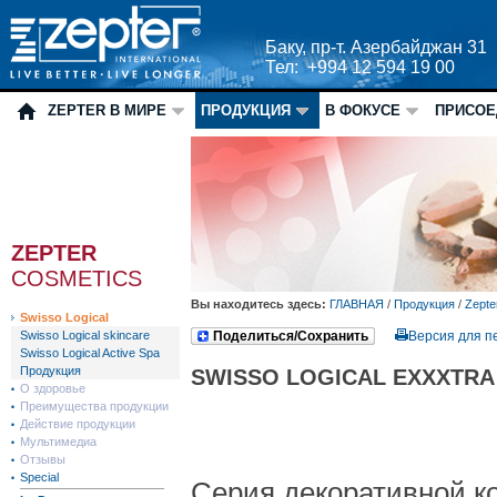
Баку, пр-т. Азербайджан 31
Тел: +994 12 594 19 00
ZEPTER В МИРЕ
ПРОДУКЦИЯ
В ФОКУСЕ
ПРИСОЕ
ZEPTER
COSMETICS
Вы находитесь здесь:
ГЛАВНАЯ
/
Продукция
/
Zepte
Swisso Logical
Swisso Logical skincare
Поделиться/Сохранить
Версия для п
Swisso Logical Active Spa
Продукция
SWISSO LOGICAL EXXXTRA
О здоровье
Преимущества продукции
Действие продукции
Мультимедиа
Отзывы
Special
Серия декоративной кос