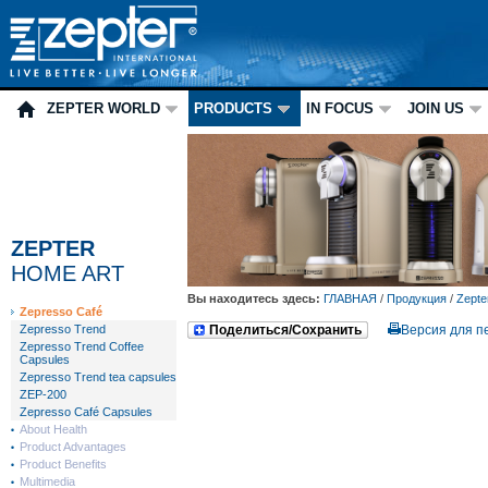
ZEPTER WORLD
PRODUCTS
IN FOCUS
JOIN US
ZEPTER
HOME ART
Вы находитесь здесь:
ГЛАВНАЯ
/
Продукция
/
Zepte
Zepresso Café
Zepresso Trend
Поделиться/Сохранить
Версия для п
Zepresso Trend Coffee
Capsules
Zepresso Trend tea capsules
ZEP-200
Zepresso Café Capsules
About Health
Product Advantages
Product Benefits
Multimedia