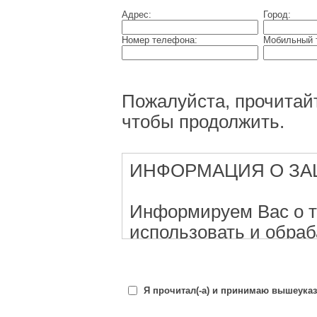
Адрес:
Город:
Номер телефона:
Мобильный 
Пожалуйста, прочитайт
чтобы продолжить.
ИНФОРМАЦИЯ О ЗА
Информируем Вас о том
использовать и обра
данные в целях обраб
мероприятий, рассылк
sms, электронных со
Я прочитал(-а) и принимаю вышеука
будут обрабатыватьс