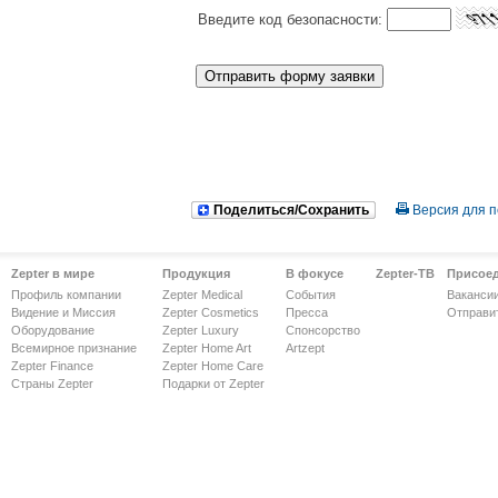
Введите код безопасности:
использованием инф
данные используются 
быть отозваны владе
Поделиться/Сохранить
Версия для п
Zepter в мире
Продукция
В фокусе
Zepter-ТВ
Присое
Профиль компании
Zepter Medical
События
Ваканси
Видение и Миссия
Zepter Cosmetics
Пресса
Отправи
Оборудование
Zepter Luxury
Спонсорство
Всемирное признание
Zepter Home Art
Artzept
Zepter Finance
Zepter Home Care
Страны Zepter
Подарки от Zepter