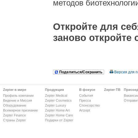
методов биотехнологии
Откройте для се
заново откройте 
Поделиться/Сохранить
Версия для п
Zepter в мире
Продукция
В фокусе
Zepter-ТВ
Присое
Профиль компании
Zepter Medical
События
Ваканси
Видение и Миссия
Zepter Cosmetics
Пресса
Отправи
Оборудование
Zepter Luxury
Спонсорство
Всемирное признание
Zepter Home Art
Artzept
Zepter Finance
Zepter Home Care
Страны Zepter
Подарки от Zepter