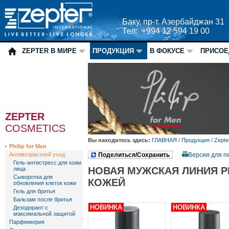
Баку, пр-т. Азербайджан 31
Тел: +994 12 594 19 00
ZEPTER В МИРЕ
ПРОДУКЦИЯ
В ФОКУСЕ
ПРИСОЕ
ZEPTER
COSMETICS
Вы находитесь здесь:
ГЛАВНАЯ
/
Продукция
/
Zepte
Philip for Men
Антивозрастной уход
Поделиться/Сохранить
Версия для п
Гель-антистресс для кожи
НОВАЯ МУЖСКАЯ ЛИНИЯ PH
лица
Сыворотка для
КОЖЕЙ
обновления клеток кожи
Гель для бритья
Бальзам после бритья
НОВИНКА
НОВИНКА
Дезодорант с
максимальной защитой
Парфюмерия