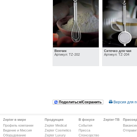
Венчик
Ситечко для чая
Артикул: TZ-202
Артикул: TZ-204
Поделиться/Сохранить
Версия для п
Zepter в мире
Продукция
В фокусе
Zepter-ТВ
Присое
Профиль компании
Zepter Medical
События
Ваканси
Видение и Миссия
Zepter Cosmetics
Пресса
Отправи
Оборудование
Zepter Luxury
Спонсорство