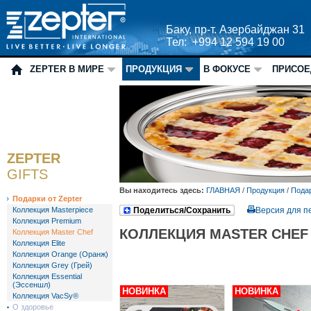
Баку, пр-т. Азербайджан 31
Тел: +994 12 594 19 00
ZEPTER В МИРЕ
ПРОДУКЦИЯ
В ФОКУСЕ
ПРИСОЕ
ZEPTER
GIFTS
Вы находитесь здесь:
ГЛАВНАЯ
/
Продукция
/
Подар
Подарки от Zepter
Коллекция Masterpiece
Поделиться/Сохранить
Версия для п
Коллекция Premium
КОЛЛЕКЦИЯ MASTER CHEF
Коллекция Master Chef
Коллекция Elite
Коллекция Orange (Оранж)
Коллекция Grey (Грей)
Коллекция Essential
(Эссеншл)
НОВИНКА
НОВИНКА
Коллекция VacSy®
О здоровье