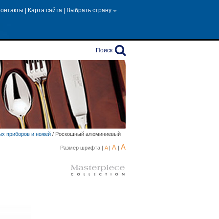
Контакты
|
Карта сайта
|
Выбрать страну
Поиск
х приборов и ножей
/
Роскошный алюминиевый
A
A
Размер шрифта |
A
|
|