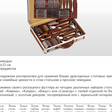
чемодан
4x13 см
 предметов
 надежная альтернатива для хранения Ваших драгоценных столовых при
и семейные ценности в этом стильном и прочном чемодане.
ржимое своего роскошного футляра из четырех различных наборов стол
ей: «Кимоно», «Каприз», «Венус» или «Сенатор» с любой отделкой по 
оченный, с золотым декором, посеребренный или с зеркальной полировк
ож
Вилка
Ложка
Ложка
Вилка
Ложка
Лопатка
Ложка
Вилка
Ложка
По
оло-
столо-
столо-
чайная
десерт-
кофей-
сервиро-
сервиро-
сервиро-
сервиро-
вый
вая
вая
6+6 шт.
ная
ная
вочная
вочная
вочная
вочная
1