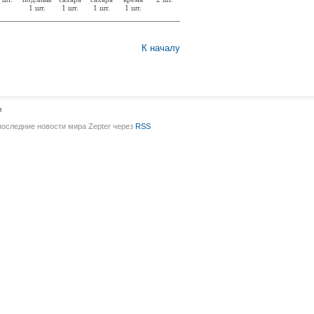
1 шт.
1 шт.
1 шт.
1 шт.
К началу
и
последние новости мира Zepter через
RSS