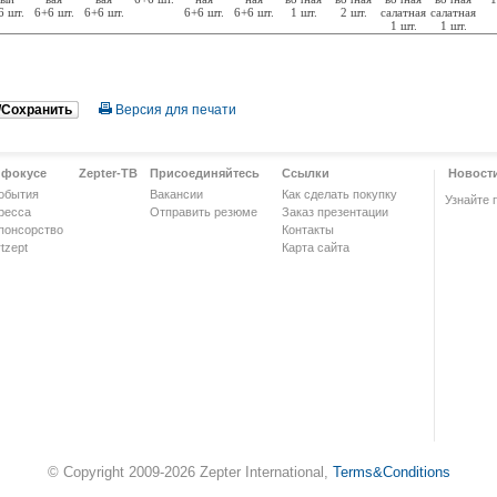
6 шт.
6+6 шт.
6+6 шт.
6+6 шт.
6+6 шт.
1 шт.
2 шт.
салатная
салатная
1 шт.
1 шт.
/Сохранить
Версия для печати
 фокусе
Zepter-ТВ
Присоединяйтесь
Ссылки
Новост
обытия
Вакансии
Как сделать покупку
Узнайте 
ресса
Отправить резюме
Заказ презентации
понсорство
Контакты
tzept
Карта сайта
© Copyright 2009-2026 Zepter International,
Terms&Conditions