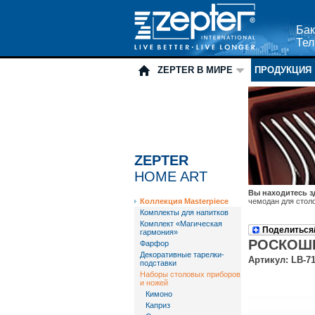
Бак
Тел
ZEPTER В МИРЕ
ПРОДУКЦИЯ
ZEPTER
HOME ART
Вы находитесь з
Коллекция Masterpiece
чемодан для стол
Комплекты для напитков
Комплект «Магическая
Поделиться
гармония»
РОСКОШ
Фарфор
Декоративные тарелки-
Артикул: LB-7
подставки
Наборы столовых приборов
и ножей
Кимоно
Каприз