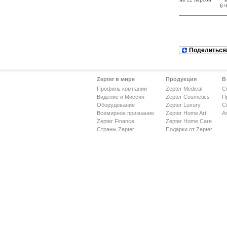
6+
Поделиться
Zepter в мире
Продукция
В
Профиль компании
Zepter Medical
С
Видение и Миссия
Zepter Cosmetics
П
Оборудование
Zepter Luxury
С
Всемирное признание
Zepter Home Art
Ar
Zepter Finance
Zepter Home Care
Страны Zepter
Подарки от Zepter