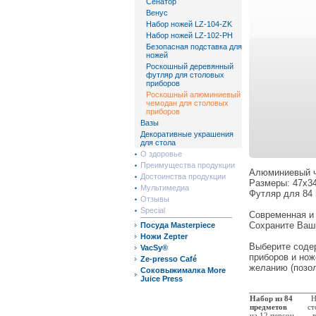
Сенатор
Венус
Набор ножей LZ-104-ZK
Набор ножей LZ-102-PH
Безопасная подставка для
ножей
Роскошный деревянный
футляр для столовых
приборов
Роскошный алюминиевый
чемодан для столовых
приборов
Вазы
Декоративные украшения
для стола
О здоровье
Преимущества продукции
Алюминиевый 
Достоинства продукции
Размеры: 47x3
Мультимедиа
Футляр для 84
Отзывы
Special
Современная и
Сохраните Ваш
Посуда Masterpiece
Ножи Zepter
Выберите соде
VacSy®
приборов и нож
Ze-presso Café
желанию (позол
Соковыжималка More
Juice Press
Набор из 84
Н
предметов
ст
на 12 персон