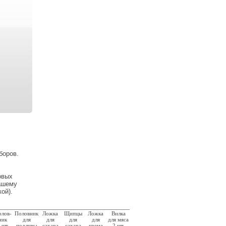
боров.
овых
Вашему
ой).
лов-
Половник
Ложка
Щипцы
Ложка
Вилка
ник
для
для
для
для
для мяса
 шт.
подливы
сахара
сахара
крема
2 шт.