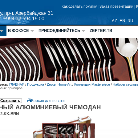
Как сделать покупку
|
Заказ презентации
|
у, пр-т. Азербайджан 31
: +994 12 594 19 00
AZ
EN
RU
В ФОКУСЕ
ПРИСОЕДИНЯЙТЕСЬ
ZEPTER-ТВ
десь:
ГЛАВНАЯ
/
Продукция
/
Zepter Home Art
/
Коллекция Masterpiece
/
Наборы столовы
овых приборов
/Сохранить
Версия для печати
НЫЙ АЛЮМИНИЕВЫЙ ЧЕМОДАН
12-KK-BRN