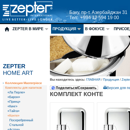
Баку, пр-т. Азербайджан 31
Тел: +994 12 594 19 00
ZEPTER В МИРЕ
ПРОДУКЦИЯ
В ФОКУСЕ
ПРИСОЕ
ZEPTER
HOME ART
Вы находитесь здесь:
ГЛАВНАЯ
/
Продукция
/
Zepte
Коллекция Masterpiece
Комплекты для напитков
Поделиться/Сохранить
Версия для п
«Ла Перле»
КОМПЛЕКТ КОНТЕ
«Барон»
«Принц»
«Кинг»
«Тайга»
«Конте»
Посеребренный
Стальной
«Астра»