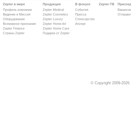
Zepter в мире
Продукция
В фокусе
Zepter-ТВ
Присое
Профиль компании
Zepter Medical
События
Ваканси
Видение и Миссия
Zepter Cosmetics
Пресса
Отправи
Оборудование
Zepter Luxury
Спонсорство
Всемирное признание
Zepter Home Art
Artzept
Zepter Finance
Zepter Home Care
Страны Zepter
Подарки от Zepter
© Copyright 2009-2026 Z