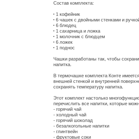
Состав комплекта:
1 кофейник
6 чашек с двойными стенками и ручко
6 блюдец
1 сахарница и ложка
1 молочник с блюдцем
6 ложек
1 поднос
Чашки разработаны так, чтобы сохрани
напитка.
В термочашке комплекта Конте имеетс
внешней стенкой и внутренней поверхн
сохранять температуру напитка.
Этот комплект настолько многофункци
перечислить все напитки, которые можн
- горячий чай
- холодный чай
- горячий шоколад
- безалкогольные напитки
- глинтвейн
- фруктовые соки