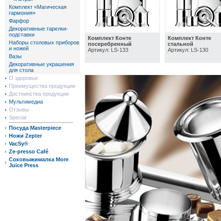
Комплект «Магическая
гармония»
Фарфор
Декоративные тарелки-
подставки
Комплект Конте
Комплект Конте
Наборы столовых приборов
посеребренный
стальной
и ножей
Артикул: LS-133
Артикул: LS-130
Вазы
Декоративные украшения
для стола
О здоровье
Преимущества продукции
Достоинства продукции
Мультимедиа
Отзывы
Special
Посуда Masterpiece
Ножи Zepter
VacSy®
Ze-presso Café
Соковыжималка More
Juice Press