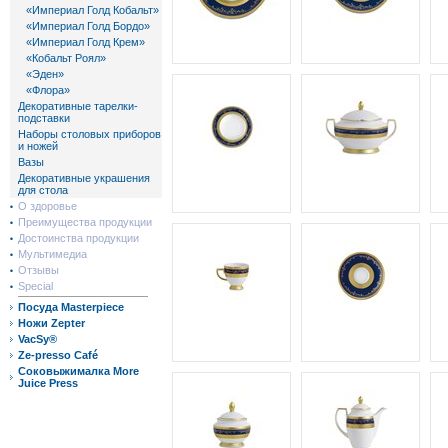
«Империал Голд Кобальт»
«Империал Голд Бордо»
«Империал Голд Крем»
«Кобальт Роял»
«Эден»
«Флора»
Декоративные тарелки-
подставки
Наборы столовых приборов
и ножей
Вазы
Декоративные украшения
для стола
О здоровье
Преимущества продукции
Достоинства продукции
Мультимедиа
Отзывы
Special
Посуда Masterpiece
Ножи Zepter
VacSy®
Ze-presso Café
Соковыжималка More
Juice Press