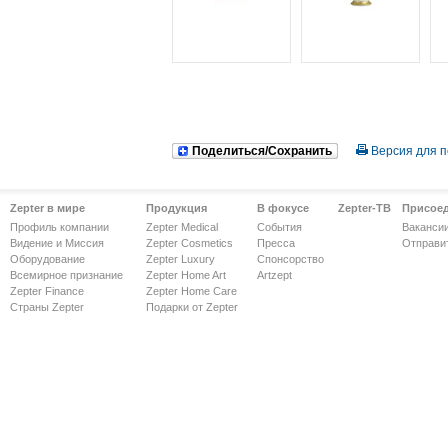
Поделиться/Сохранить
Версия для п
Zepter в мире
Продукция
В фокусе
Zepter-ТВ
Присое
Профиль компании
Zepter Medical
События
Ваканси
Видение и Миссия
Zepter Cosmetics
Пресса
Отправи
Оборудование
Zepter Luxury
Спонсорство
Всемирное признание
Zepter Home Art
Artzept
Zepter Finance
Zepter Home Care
Страны Zepter
Подарки от Zepter