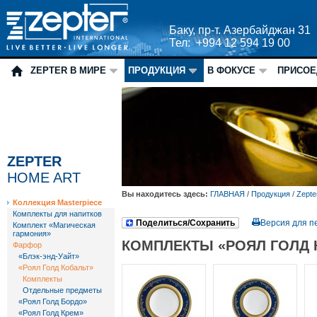
Баку, пр-т. Азербайджан 31
Тел: +994 12 594 19 00
ZEPTER В МИРЕ
ПРОДУКЦИЯ
В ФОКУСЕ
ПРИСОЕ
ZEPTER
HOME ART
Вы находитесь здесь:
ГЛАВНАЯ
/
Продукция
/
Zepte
Коллекция Masterpiece
Комплекты для напитков
Поделиться/Сохранить
Версия для п
Комплект «Магическая
гармония»
КОМПЛЕКТЫ «РОЯЛ ГОЛД 
Фарфор
«Блэк-энд-Уайт»
«Роял Голд Кобальт»
Комплекты
Отдельные предметы
«Роял Голд Бордо»
«Роял Голд Крем»