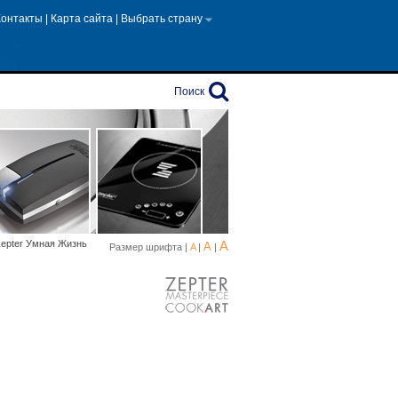
Контакты
|
Карта сайта
|
Выбрать страну
Поиск
 Zepter Умная Жизнь
A
A
Размер шрифта |
A
|
|