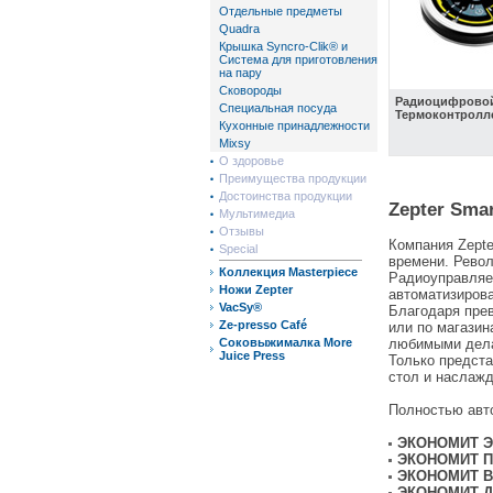
Отдельные предметы
Quadra
Крышка Syncro-Clik® и
Система для приготовления
на пару
Сковороды
Радиоцифрово
Специальная посуда
Термоконтролл
Кухонные принадлежности
Mixsy
О здоровье
Преимущества продукции
Достоинства продукции
Zepter Smar
Мультимедиа
Отзывы
Компания Zepte
Special
времени. Револ
Коллекция Masterpiece
Радиоуправляе
Ножи Zepter
автоматизирова
VacSy®
Благодаря прев
Ze-presso Café
или по магазин
Соковыжималка More
любимыми дел
Juice Press
Только предста
стол и насла
Полностью авт
ЭКОНОМИТ Э
ЭКОНОМИТ 
ЭКОНОМИТ В
ЭКОНОМИТ Д