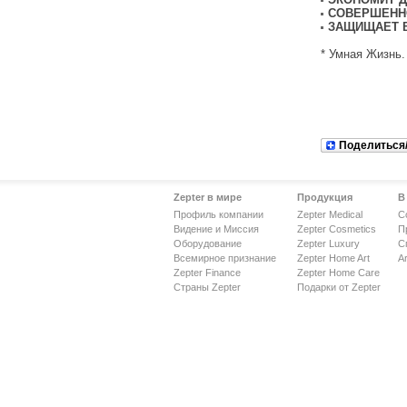
СОВЕРШЕНН
ЗАЩИЩАЕТ 
* Умная Жизнь.
Поделиться
Zepter в мире
Продукция
В
Профиль компании
Zepter Medical
С
Видение и Миссия
Zepter Cosmetics
П
Оборудование
Zepter Luxury
С
Всемирное признание
Zepter Home Art
Ar
Zepter Finance
Zepter Home Care
Страны Zepter
Подарки от Zepter