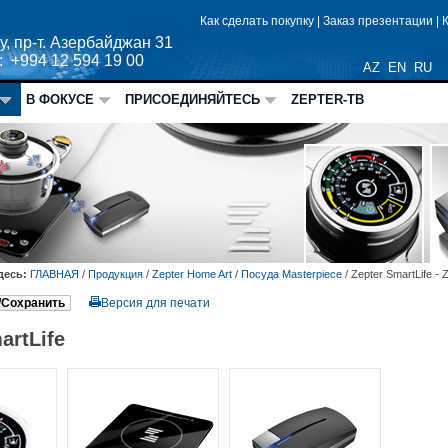
Как сделать покупку
|
Заказ презентации
|
у, пр-т. Азербайджан 31
: +994 12 594 19 00
AZ
EN
RU
В ФОКУСЕ
ПРИСОЕДИНЯЙТЕСЬ
ZEPTER-ТВ
десь:
ГЛАВНАЯ
/
Продукция
/
Zepter Home Art
/
Посуда Masterpiece
/
Zepter SmartLife -
/Сохранить
Версия для печати
artLife