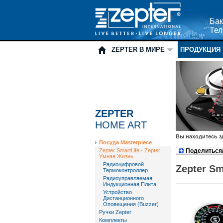
Бак
Тел
ZEPTER В МИРЕ
ПРОДУКЦИЯ
ZEPTER
HOME ART
Вы находитесь з
Посуда Masterpiece
Zepter SmartLife - Zepter
Поделиться
Умная Жизнь
Радиоцифровой
Zepter Sm
Термоконтроллер
Радиоуправляемая
Индукционная Плита
Устройство
Дистанционного
Оповещения (Buzzer)
Ручки Zepter
Комплекты