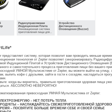
й
Радиоуправляемая
Устройство
ер
Индукционная Плита
Дистанционного
Инновационная система
Оповещения (Buzzer)
приготовления пищи для...
tLife*
r представляет систему, которая позволит вам проводить меньше време
юционная технология от Zepter позволяет синхронизировать Радиоцифр
мой Индукционной Плитой и Устройством Дистанционного Оповещения (B
нного и самостоятельного процесса приготовления пищи без вашего при
осходной УМНОЙ Мультисистеме от Zepter, вы можете выйти на улицу, з
ам, выпить кофе с друзьями, зайти в гости к соседям, насладиться прог
ами.
вьте: когда вы вернетесь, правильно приготовленная здоровая пища уже
ждаться. АБСОЛЮТНО НЕВЕРОЯТНО!
оматизированная превосходная УМНАЯ Мультисистема от Zepter:
ЛЕКТРОЭНЕРГИЮ – НЕТ ПОТЕРЬ ТЕПЛА
ПРОДУКТЫ – НАСЛАЖДАЙТЕСЬ СВЕЖЕПРИГОТОВЛЕННОЙ ЗДОРОВО
РЕМЯ – ПОСВЯТИТЕ БОЛЬШЕ ВРЕМЕНИ СЕБЕ И СВОЕЙ СЕМЬЕ
ЕНЬГИ