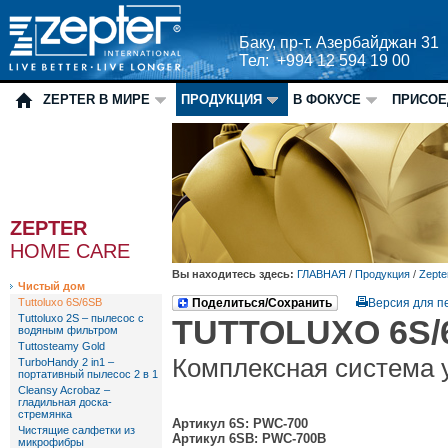
Баку, пр-т. Азербайджан 31
Тел: +994 12 594 19 00
ZEPTER В МИРЕ
ПРОДУКЦИЯ
В ФОКУСЕ
ПРИСОЕ
ZEPTER
HOME CARE
Вы находитесь здесь:
ГЛАВНАЯ
/
Продукция
/
Zepte
Чистый дом
Tuttoluxo 6S/6SB
Поделиться/Сохранить
Версия для п
Tuttoluxo 2S – пылесос с
TUTTOLUXO 6S/
водяным фильтром
Tuttosteamy Gold
Комплексная система 
TurboHandy 2 in1 –
портативный пылесос 2 в 1
Cleansy Acrobaz –
гладильная доска-
стремянка
Артикул 6S: PWC-700
Чистящие салфетки из
Артикул 6SB: PWC-700B
микрофибры