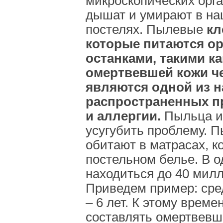
микроскопических орга
дышат и умирают в на
постелях. Пылевые
кл
которые питаются о
останками, такими к
омертвевшей кожи ч
являются одной из 
распространенных п
и аллергии.
Пыльца и
усугубить проблему. 
обитают в матрасах, к
постельном белье. В 
находиться до 40 мил
Приведем пример: сре
– 6 лет. К этому време
составлять омертвевши