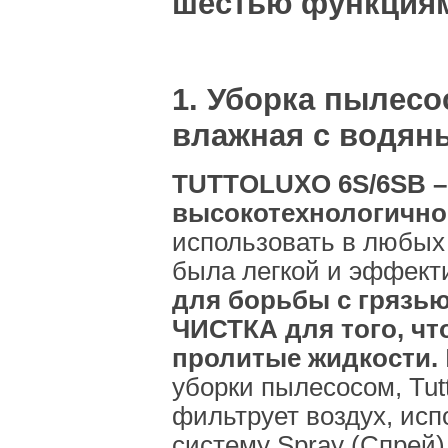
шестью функция
1. Уборка пылесо
влажная с водян
TUTTOLUXO 6S/6SB –
высокотехнологичное
использовать в любых
была легкой и эффект
для борьбы с гряз
ЧИСТКА для того, ч
пролитые жидкости.
уборки пылесосом, Tut
фильтрует воздух, ис
систему Spray (Спрей)