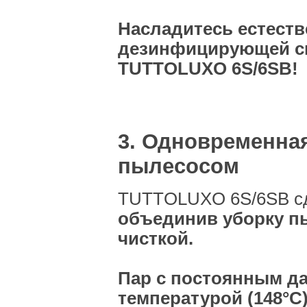
Насладитесь естест
дезинфицирующей си
TUTTOLUXO 6S/6SB!
3. Одновременная
пылесосом
TUTTOLUXO 6S/6SB сд
объединив уборку п
чисткой.
Пар с постоянным д
температурой (148°C