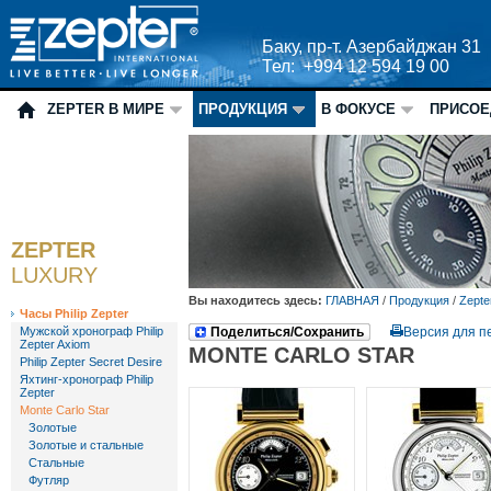
Баку, пр-т. Азербайджан 31
Тел: +994 12 594 19 00
ZEPTER В МИРЕ
ПРОДУКЦИЯ
В ФОКУСЕ
ПРИСОЕ
ZEPTER
LUXURY
Вы находитесь здесь:
ГЛАВНАЯ
/
Продукция
/
Zepte
Часы Philip Zepter
Мужской хронограф Philip
Поделиться/Сохранить
Версия для п
Zepter Axiom
MONTE CARLO STAR
Philip Zepter Secret Desire
Яхтинг-хронограф Philip
Zepter
Monte Carlo Star
Золотые
Золотые и стальные
Стальные
Футляр