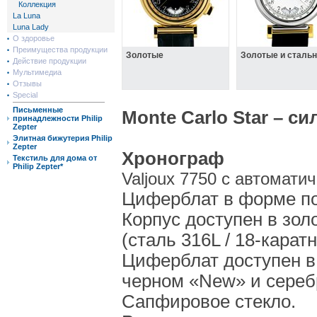
Коллекция
La Luna
Luna Lady
О здоровье
Преимущества продукции
Золотые
Золотые и сталь
Действие продукции
Мультимедиа
Отзывы
Special
Письменные
Monte Carlo Star – с
принадлежности Philip
Zepter
Элитная бижутерия Philip
Zepter
Хронограф
Текстиль для дома от
Philip Zepter*
Valjoux 7750 с автомати
Циферблат в форме п
Корпус доступен в зол
(сталь 316L / 18-карат
Циферблат доступен в 
черном «New» и сереб
Сапфировое стекло.