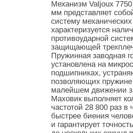
Механизм Valjoux 775
мм представляет собо
систему механических
характеризуется нали
противоударной систем
защищающей трехплеч
Пружинная заводная г
установлена на микро
подшипниках, устраня
позволяющих пружине 
малейшем движении з
Маховик выполняет ко
частотой 28 800 раз в 
быстрее биения челове
и гарантирует точност