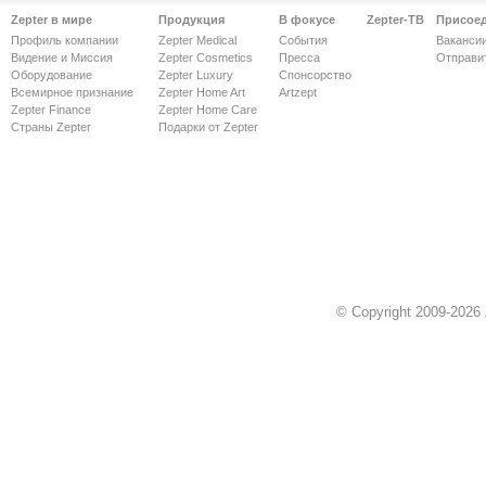
Zepter в мире
Продукция
В фокусе
Zepter-ТВ
Присое
Профиль компании
Zepter Medical
События
Ваканси
Видение и Миссия
Zepter Cosmetics
Пресса
Отправи
Оборудование
Zepter Luxury
Спонсорство
Всемирное признание
Zepter Home Art
Artzept
Zepter Finance
Zepter Home Care
Страны Zepter
Подарки от Zepter
© Copyright 2009-2026 Z