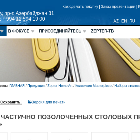
Как сделать покупку
|
Заказ презентации
|
у, пр-т. Азербайджан 31
: +994 12 594 19 00
AZ
EN
RU
В ФОКУСЕ
ПРИСОЕДИНЯЙТЕСЬ
ZEPTER-ТВ
десь:
ГЛАВНАЯ
/
Продукция
/
Zepter Home Art
/
Коллекция Masterpiece
/
Наборы столовы
/Сохранить
Версия для печати
 ЧАСТИЧНО ПОЗОЛОЧЕННЫХ СТОЛОВЫХ П
»