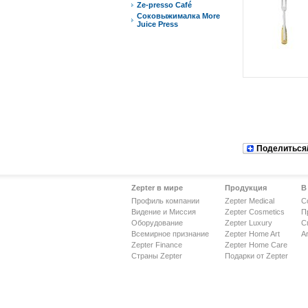
Ze-presso Café
Соковыжималка More
Juice Press
Поделиться
Zepter в мире
Продукция
В
Профиль компании
Zepter Medical
С
Видение и Миссия
Zepter Cosmetics
П
Оборудование
Zepter Luxury
С
Всемирное признание
Zepter Home Art
Ar
Zepter Finance
Zepter Home Care
Страны Zepter
Подарки от Zepter