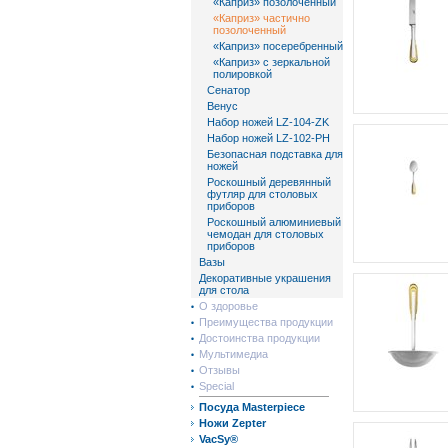
«Каприз» позолоченный
«Каприз» частично
позолоченный
«Каприз» посеребренный
«Каприз» с зеркальной
полировкой
Сенатор
Венус
Набор ножей LZ-104-ZK
Набор ножей LZ-102-PH
Безопасная подставка для
ножей
Роскошный деревянный
футляр для столовых
приборов
Роскошный алюминиевый
чемодан для столовых
приборов
Вазы
Декоративные украшения
для стола
О здоровье
Преимущества продукции
Достоинства продукции
Мультимедиа
Отзывы
Special
Посуда Masterpiece
Ножи Zepter
VacSy®