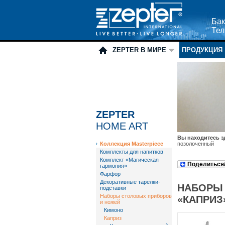
Бак
Тел
ZEPTER В МИРЕ
ПРОДУКЦИЯ
ZEPTER
HOME ART
Вы находитесь з
Коллекция Masterpiece
позолоченный
Комплекты для напитков
Комплект «Магическая
Поделиться
гармония»
Фарфор
Декоративные тарелки-
НАБОРЫ
подставки
Наборы столовых приборов
«КАПРИЗ
и ножей
Кимоно
Каприз