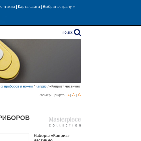
Контакты
|
Карта сайта
|
Выбрать страну
Поиск
х приборов и ножей
/
Каприз
/
«Каприз» частично
A
A
Размер шрифта |
A
|
|
РИБОРОВ
Наборы «Каприз»
частично