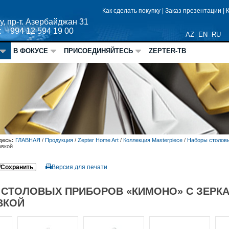
Как сделать покупку
|
Заказ презентации
|
у, пр-т. Азербайджан 31
: +994 12 594 19 00
AZ
EN
RU
В ФОКУСЕ
ПРИСОЕДИНЯЙТЕСЬ
ZEPTER-ТВ
десь:
ГЛАВНАЯ
/
Продукция
/
Zepter Home Art
/
Коллекция Masterpiece
/
Наборы столовы
овкой
/Сохранить
Версия для печати
СТОЛОВЫХ ПРИБОРОВ «КИМОНО» С ЗЕРК
ВКОЙ