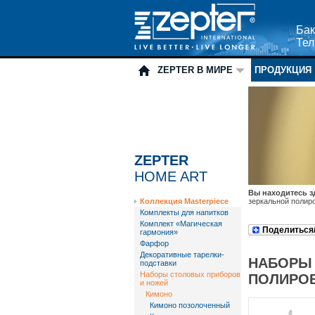
Бак
Тел
ZEPTER В МИРЕ
ПРОДУКЦИЯ
ZEPTER
HOME ART
Вы находитесь з
Коллекция Masterpiece
зеркальной полир
Комплекты для напитков
Комплект «Магическая
Поделиться
гармония»
Фарфор
Декоративные тарелки-
НАБОРЫ 
подставки
Наборы столовых приборов
ПОЛИРО
и ножей
Кимоно
Кимоно позолоченный