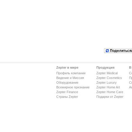
Поделиться
Zepter в мире
Продукция
В
Профиль компании
Zepter Medical
С
Видение и Миссия
Zepter Cosmetics
П
Оборудование
Zepter Luxury
С
Всемирное признание
Zepter Home Art
Ar
Zepter Finance
Zepter Home Care
Страны Zepter
Подарки от Zepter