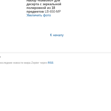
Набор «Кимоно» для
десерта с зеркальной
полировкой из 18
предметов
LB-650-MP
Увеличить фото
К началу
и
последние новости мира Zepter через
RSS