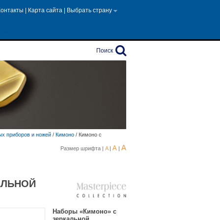
Контакты
|
Карта сайта
|
Выбрать страну
Поиск
х приборов и ножей
/
Кимоно
/
Кимоно с
A
A
Размер шрифта |
A
|
|
АЛЬНОЙ
Наборы «Кимоно» с
зеркальной