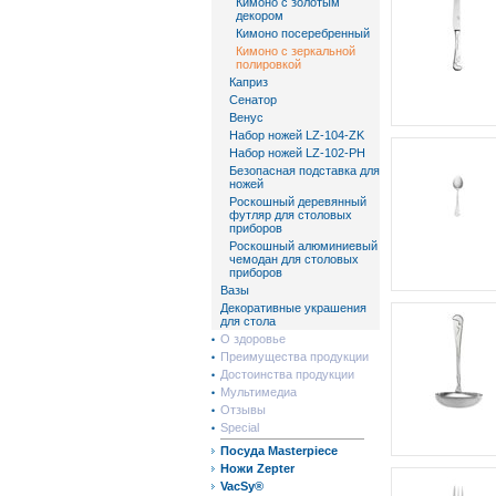
Кимоно с золотым
декором
Кимоно посеребренный
Кимоно с зеркальной
полировкой
Каприз
Сенатор
Венус
Набор ножей LZ-104-ZK
Набор ножей LZ-102-PH
Безопасная подставка для
ножей
Роскошный деревянный
футляр для столовых
приборов
Роскошный алюминиевый
чемодан для столовых
приборов
Вазы
Декоративные украшения
для стола
О здоровье
Преимущества продукции
Достоинства продукции
Мультимедиа
Отзывы
Special
Посуда Masterpiece
Ножи Zepter
VacSy®