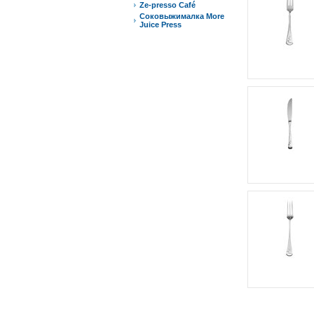
Ze-presso Café
Соковыжималка More
Juice Press