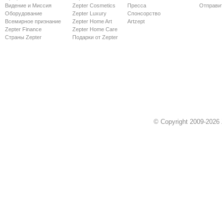
Видение и Миссия
Zepter Cosmetics
Пресса
Отправи
Оборудование
Zepter Luxury
Спонсорство
Всемирное признание
Zepter Home Art
Artzept
Zepter Finance
Zepter Home Care
Страны Zepter
Подарки от Zepter
© Copyright 2009-2026 Z