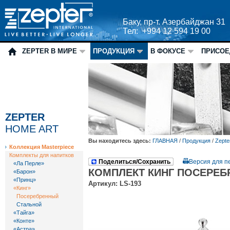
Баку, пр-т. Азербайджан 31
Тел: +994 12 594 19 00
ZEPTER В МИРЕ
ПРОДУКЦИЯ
В ФОКУСЕ
ПРИСОЕ
ZEPTER
HOME ART
Вы находитесь здесь:
ГЛАВНАЯ
/
Продукция
/
Zepte
Коллекция Masterpiece
Комплекты для напитков
Поделиться/Сохранить
Версия для п
«Ла Перле»
КОМПЛЕКТ КИНГ ПОСЕРЕ
«Барон»
«Принц»
Артикул: LS-193
«Кинг»
Посеребренный
Стальной
«Тайга»
«Конте»
«Астра»