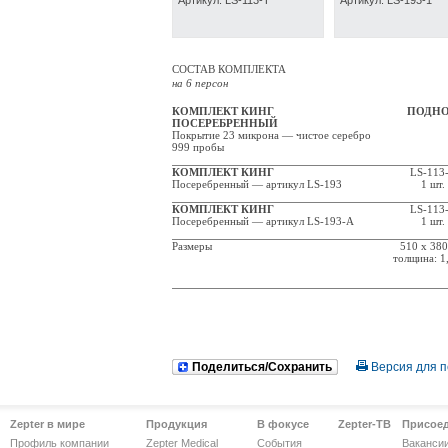
Артикул: LS-113-T
Артикул: LS-193-1
СОСТАВ КОМПЛЕКТА
на 6 персон
КОМПЛЕКТ КИНГ
ПОДН
ПОСЕРЕБРЕННЫЙ
Покрытие 23 микрона — чистое серебро
999 пробы
КОМПЛЕКТ КИНГ
LS-113
Посеребренный — артикул LS-193
1 шт.
КОМПЛЕКТ КИНГ
LS-113
Посеребренный — артикул LS-193-A
1 шт.
Размеры
510 x 38
толщина: 1
Поделиться/Сохранить
Версия для п
Zepter в мире
Продукция
В фокусе
Zepter-ТВ
Присое
Профиль компании
Zepter Medical
События
Ваканси