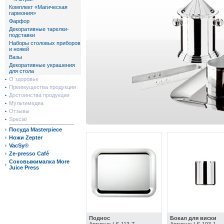
Комплект «Магическая
гармония»
Фарфор
Декоративные тарелки-
подставки
Наборы столовых приборов
и ножей
Вазы
Декоративные украшения
для стола
О здоровье
Преимущества продукции
Достоинства продукции
Мультимедиа
Отзывы
Special
Посуда Masterpiece
Ножи Zepter
VacSy®
Ze-presso Café
Соковыжималка More
Juice Press
Поднос
Бокал для виски