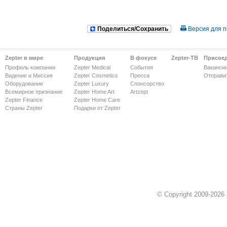
Поделиться/Сохранить
Версия для п
Zepter в мире
Продукция
В фокусе
Zepter-ТВ
Присое
Профиль компании
Zepter Medical
События
Ваканси
Видение и Миссия
Zepter Cosmetics
Пресса
Отправи
Оборудование
Zepter Luxury
Спонсорство
Всемирное признание
Zepter Home Art
Artzept
Zepter Finance
Zepter Home Care
Страны Zepter
Подарки от Zepter
© Copyright 2009-2026 Z