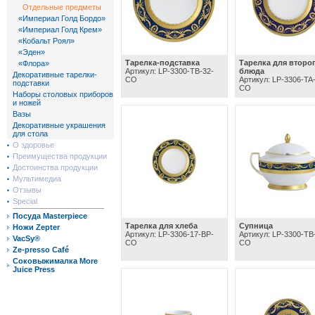
Отдельные предметы
«Империал Голд Бордо»
«Империал Голд Крем»
«Кобальт Роял»
«Эден»
Тарелка-подставка
Тарелка для второ
«Флора»
Артикул: LP-3300-TB-32-
блюда
Декоративные тарелки-
CO
Артикул: LP-3306-TA-
подставки
CO
Наборы столовых приборов
и ножей
Вазы
Декоративные украшения
для стола
О здоровье
Преимущества продукции
Достоинства продукции
Мультимедиа
Отзывы
Special
Посуда Masterpiece
Тарелка для хлеба
Супница
Ножи Zepter
Артикул: LP-3306-17-BP-
Артикул: LP-3300-TB
VacSy®
CO
CO
Ze-presso Café
Соковыжималка More
Juice Press