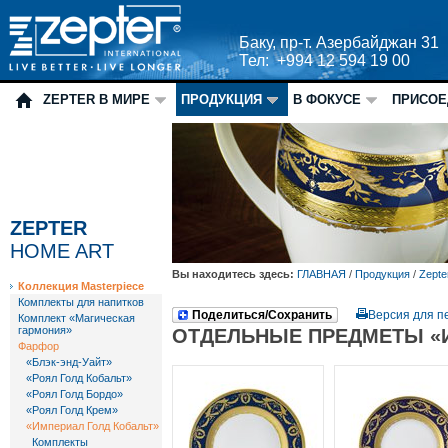
Баку, пр-т. Азербайджан 31
Тел: +994 12 594 19 00
ZEPTER В МИРЕ
ПРОДУКЦИЯ
В ФОКУСЕ
ПРИСОЕ
ZEPTER
HOME ART
Вы находитесь здесь:
ГЛАВНАЯ
/
Продукция
/
Zepte
Коллекция Masterpiece
Комплекты для напитков
Поделиться/Сохранить
Версия для п
Комплект «Магическая
гармония»
ОТДЕЛЬНЫЕ ПРЕДМЕТЫ «
Фарфор
«Блэк-энд-Уайт»
«Роял Голд Кобальт»
«Роял Голд Бордо»
«Роял Голд Крем»
«Империал Голд Кобальт»
Комплекты