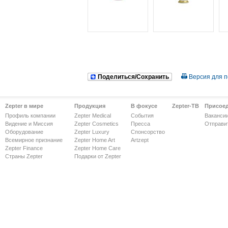
Поделиться/Сохранить
Версия для п
Zepter в мире
Продукция
В фокусе
Zepter-ТВ
Присое
Профиль компании
Zepter Medical
События
Ваканси
Видение и Миссия
Zepter Cosmetics
Пресса
Отправи
Оборудование
Zepter Luxury
Спонсорство
Всемирное признание
Zepter Home Art
Artzept
Zepter Finance
Zepter Home Care
Страны Zepter
Подарки от Zepter