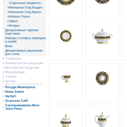
Отдельные предметы
«Империал Голд Бордо»
«Империал Голд Крем»
«Кобальт Роял»
«Эден»
«Флора»
Декоративные тарелки-
подставки
Наборы столовых приборов
и ножей
Вазы
Декоративные украшения
для стола
О здоровье
Преимущества продукции
Достоинства продукции
Мультимедиа
Отзывы
Special
Посуда Masterpiece
Ножи Zepter
VacSy®
Ze-presso Café
Соковыжималка More
Juice Press