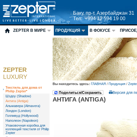
Баку, пр-т. Азербайджан 31
Тел: +994 12 594 19 00
ZEPTER В МИРЕ
ПРОДУКЦИЯ
В ФОКУСЕ
ПРИСОЕ
ZEPTER
LUXURY
Вы находитесь здесь:
ГЛАВНАЯ
/
Продукция
/
Zepte
Текстиль для дома от
Philip Zepter*
Поделиться/Сохранить
Версия для п
Шэдоу (Shadow)
АНТИГА (ANTIGA)
Антига (Antiga)
Альмавера (Almavera)
Лондон (London)
Голливуд (Hollywood)
Наполеон (Napoleon)
Упаковочная коробка для
коллекций текстиля от Philip
Zepter