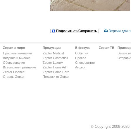
Поделиться/Сохранить
Версия для п
Zepter в мире
Продукция
В фокусе
Zepter-ТВ
Присое
Профиль компании
Zepter Medical
События
Ваканси
Видение и Миссия
Zepter Cosmetics
Пресса
Отправи
Оборудование
Zepter Luxury
Спонсорство
Всемирное признание
Zepter Home Art
Artzept
Zepter Finance
Zepter Home Care
Страны Zepter
Подарки от Zepter
© Copyright 2009-2026 Z