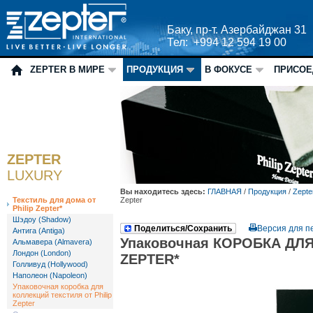
Баку, пр-т. Азербайджан 31
Тел: +994 12 594 19 00
ZEPTER В МИРЕ
ПРОДУКЦИЯ
В ФОКУСЕ
ПРИСОЕ
ZEPTER
LUXURY
Вы находитесь здесь:
ГЛАВНАЯ
/
Продукция
/
Zepte
Текстиль для дома от
Zepter
Philip Zepter*
Шэдоу (Shadow)
Поделиться/Сохранить
Версия для п
Антига (Antiga)
Упаковочная КОРОБКА ДЛЯ
Альмавера (Almavera)
Лондон (London)
ZEPTER*
Голливуд (Hollywood)
Наполеон (Napoleon)
Упаковочная коробка для
коллекций текстиля от Philip
Zepter