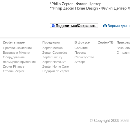
*Philip Zepter - Филип Цептер
**Philip Zepter Home Design - Филип Цептер
Поделиться/Сохранить
Версия для п
Zepter в мире
Продукция
В фокусе
Zepter-ТВ
Присое
Профиль компании
Zepter Medical
События
Ваканси
Видение и Миссия
Zepter Cosmetics
Пресса
Отправи
Оборудование
Zepter Luxury
Спонсорство
Всемирное признание
Zepter Home Art
Artzept
Zepter Finance
Zepter Home Care
Страны Zepter
Подарки от Zepter
© Copyright 2009-2026 Z