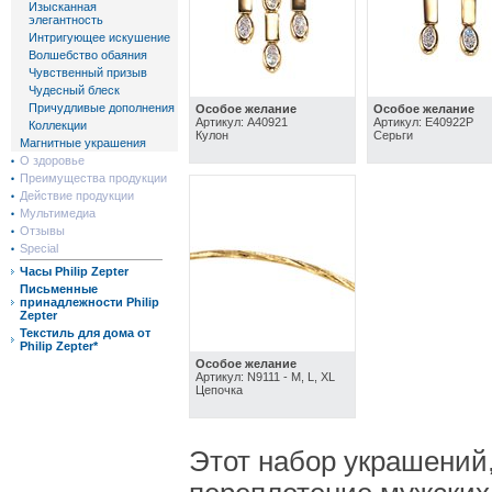
Изысканная
элегантность
Интригующее искушение
Волшебство обаяния
Чувственный призыв
Чудесный блеск
Причудливые дополнения
Особое желание
Особое желание
Артикул: A40921
Артикул: E40922P
Коллекции
Кулон
Серьги
Магнитные украшения
О здоровье
Преимущества продукции
Действие продукции
Мультимедиа
Отзывы
Special
Часы Philip Zepter
Письменные
принадлежности Philip
Zepter
Текстиль для дома от
Philip Zepter*
Особое желание
Артикул: N9111 - M, L, XL
Цепочка
Этот набор украшений