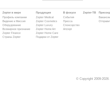
Zepter в мире
Продукция
В фокусе
Zepter-ТВ
Присое
Профиль компании
Zepter Medical
События
Ваканси
Видение и Миссия
Zepter Cosmetics
Пресса
Отправи
Оборудование
Zepter Luxury
Спонсорство
Всемирное признание
Zepter Home Art
Artzept
Zepter Finance
Zepter Home Care
Страны Zepter
Подарки от Zepter
© Copyright 2009-2026 Z