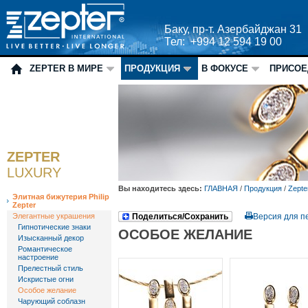
Баку, пр-т. Азербайджан 31
Тел: +994 12 594 19 00
ZEPTER В МИРЕ
ПРОДУКЦИЯ
В ФОКУСЕ
ПРИСОЕ
ZEPTER
LUXURY
Вы находитесь здесь:
ГЛАВНАЯ
/
Продукция
/
Zepte
Элитная бижутерия Philip
Zepter
Элегантные украшения
Поделиться/Сохранить
Версия для п
Гипнотические знаки
ОСОБОЕ ЖЕЛАНИЕ
Изысканный декор
Романтическое
настроение
Прелестный стиль
Искристые огни
Особое желание
Чарующий соблазн