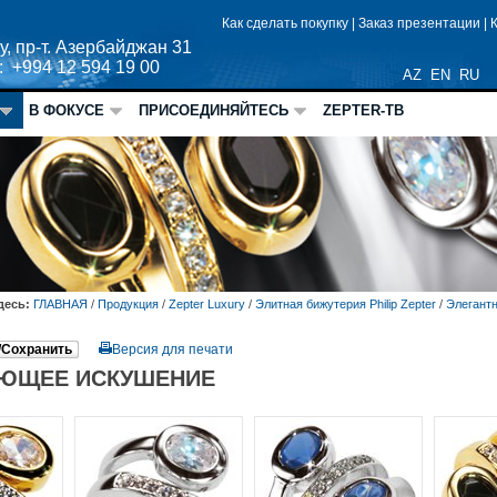
Как сделать покупку
|
Заказ презентации
|
у, пр-т. Азербайджан 31
: +994 12 594 19 00
AZ
EN
RU
В ФОКУСЕ
ПРИСОЕДИНЯЙТЕСЬ
ZEPTER-ТВ
десь:
ГЛАВНАЯ
/
Продукция
/
Zepter Luxury
/
Элитная бижутерия Philip Zepter
/
Элегант
/Сохранить
Версия для печати
УЮЩЕЕ ИСКУШЕНИЕ