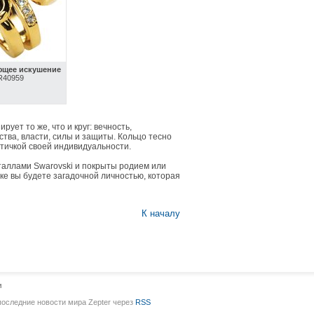
ющее искушение
 R40959
ет то же, что и круг: вечность,
тва, власти, силы и защиты. Кольцо тесно
стичкой своей индивидуальности.
таллами Swarovski и покрыты родием или
ке вы будете загадочной личностью, которая
К началу
и
последние новости мира Zepter через
RSS