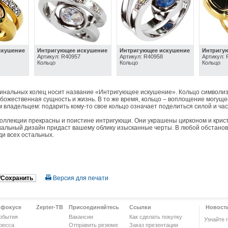
скушение
Интригующее искушение
Интригующее искушение
Интригу
0
Артикул: R40957
Артикул: R40958
Артикул:
Кольцо
Кольцо
Кольцо
инальных колец носит название «Интригующее искушение». Кольцо символизиру
божественная сущность и жизнь. В то же время, кольцо – воплощение могущес
м владельцем: подарить кому-то свое кольцо означает поделиться силой и ча
коллекции прекрасны и поистине интригующи. Они украшены цирконом и крис
кальный дизайн придаст вашему облику изысканные черты. В любой обстанов
и всех остальных.
/Сохранить
Версия для печати
 фокусе
Zepter-ТВ
Присоединяйтесь
Ссылки
Новост
обытия
Вакансии
Как сделать покупку
Узнайте 
ресса
Отправить резюме
Заказ презентации