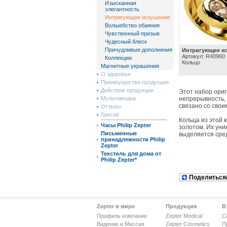
Изысканная
элегантность
Интригующее искушение
Волшебство обаяния
Чувственный призыв
Чудесный блеск
Причудливые дополнения
Интригующее и
Артикул: R4096
Коллекции
Кольцо
Магнитные украшения
О здоровье
Преимущества продукции
Действие продукции
Этот набор ориг
Мультимедиа
непрерывность, 
связано со свои
Отзывы
Special
Кольца из этой 
Часы Philip Zepter
золотом. Их уни
Письменные
выделяется сред
принадлежности Philip
Zepter
Текстиль для дома от
Philip Zepter*
Поделиться
Zepter в мире
Продукция
В
Профиль компании
Zepter Medical
С
Видение и Миссия
Zepter Cosmetics
П