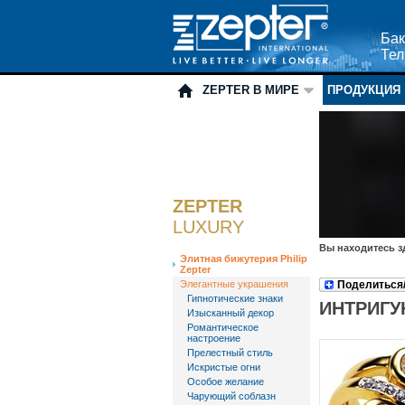
Бак
Тел
ZEPTER В МИРЕ
ПРОДУКЦИЯ
ZEPTER
LUXURY
Вы находитесь з
Элитная бижутерия Philip
Zepter
Элегантные украшения
Поделиться
Гипнотические знаки
ИНТРИГ
Изысканный декор
Романтическое
настроение
Прелестный стиль
Искристые огни
Особое желание
Чарующий соблазн