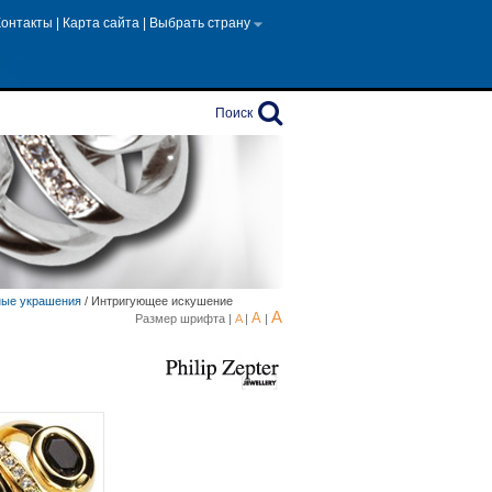
Контакты
|
Карта сайта
|
Выбрать страну
Поиск
ные украшения
/
Интригующее искушение
A
A
Размер шрифта |
A
|
|