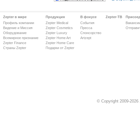
Zepter в мире
Продукция
В фокусе
Zepter-ТВ
Присое
Профиль компании
Zepter Medical
События
Ваканси
Видение и Миссия
Zepter Cosmetics
Пресса
Отправи
Оборудование
Zepter Luxury
Спонсорство
Всемирное признание
Zepter Home Art
Artzept
Zepter Finance
Zepter Home Care
Страны Zepter
Подарки от Zepter
© Copyright 2009-2026 Z