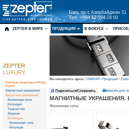
Баку, пр-т. Азербайджан 31
Тел: +994 12 594 19 00
ZEPTER В МИРЕ
ПРОДУКЦИЯ
В ФОКУСЕ
ПРИСОЕ
ZEPTER
LUXURY
Вы находитесь здесь:
ГЛАВНАЯ
/
Продукция
/
Zepte
Элитная бижутерия Philip
Zepter
Элегантные украшения
Поделиться/Сохранить
Версия для п
Магнитные украшения
МАГНИТНЫЕ УКРАШЕНИЯ.
Жизненная сила
Интуиция
Жизненная сила
Творчество
Энергия
Коллекции
Жизненная сила
Интуиция