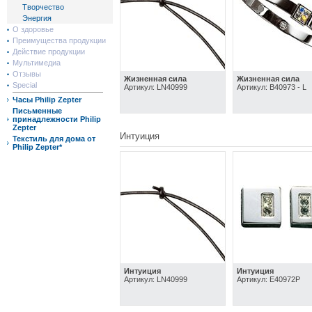
Творчество
Энергия
О здоровье
Преимущества продукции
Действие продукции
Мультимедиа
Отзывы
Жизненная сила
Жизненная сила
Special
Артикул: LN40999
Артикул: B40973 - L
Часы Philip Zepter
Письменные
принадлежности Philip
Zepter
Интуиция
Текстиль для дома от
Philip Zepter*
Интуиция
Интуиция
Артикул: LN40999
Артикул: E40972P