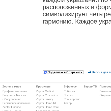
расположенных в форм
символизирует четыре
гармонию. Каждое укр
Поделиться/Сохранить
Версия для п
Zepter в мире
Продукция
В фокусе
Zepter-ТВ
Присое
Профиль компании
Zepter Medical
События
Ваканси
Видение и Миссия
Zepter Cosmetics
Пресса
Отправи
Оборудование
Zepter Luxury
Спонсорство
Всемирное признание
Zepter Home Art
Artzept
Zepter Finance
Zepter Home Care