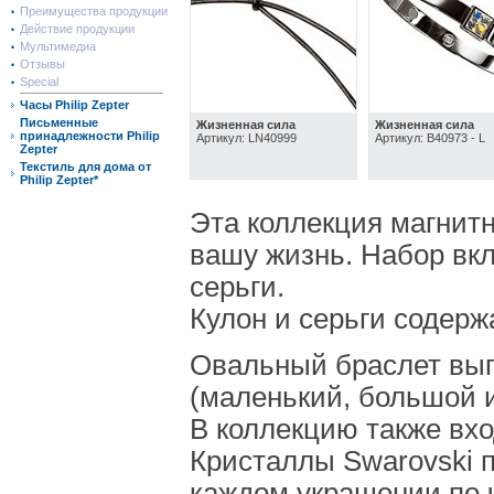
Преимущества продукции
Действие продукции
Мультимедиа
Отзывы
Special
Часы Philip Zepter
Письменные
Жизненная сила
Жизненная сила
принадлежности Philip
Артикул: LN40999
Артикул: B40973 - L
Zepter
Текстиль для дома от
Philip Zepter*
Эта коллекция магнит
вашу жизнь. Набор вкл
серьги.
Кулон и серьги содержа
Овальный браслет выпу
(маленький, большой и
В коллекцию также вход
Кристаллы Swarovski 
каждом украшении по 