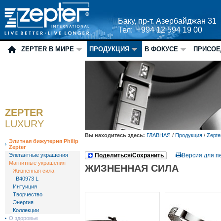
Баку, пр-т. Азербайджан 31
Тел: +994 12 594 19 00
ZEPTER В МИРЕ
ПРОДУКЦИЯ
В ФОКУСЕ
ПРИСОЕ
ZEPTER
LUXURY
Вы находитесь здесь:
ГЛАВНАЯ
/
Продукция
/
Zepte
Элитная бижутерия Philip
Zepter
Элегантные украшения
Поделиться/Сохранить
Версия для п
Магнитные украшения
ЖИЗНЕННАЯ СИЛА
Жизненная сила
B40973 L
Интуиция
Творчество
Энергия
Коллекции
О здоровье