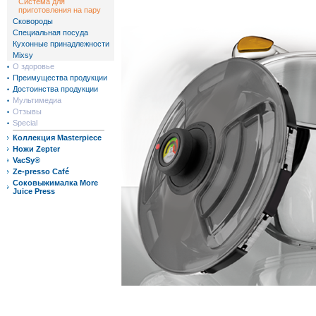
Система для
приготовления на пару
Сковороды
Специальная посуда
Кухонные принадлежности
Mixsy
О здоровье
Преимущества продукции
Достоинства продукции
Мультимедиа
Отзывы
Special
Коллекция Masterpiece
Ножи Zepter
VacSy®
Ze-presso Café
Соковыжималка More
Juice Press