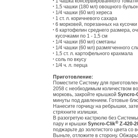
1 чашка консервированного томатн
1,5 чашки (180 мл) овощного бульо
1/4 чашки (60 мл) хереса
1 ст. л. коричневого сахара
6 морковей, порезанных на кусочки 
6 картофелин среднего размера, о
кусочками по 1 - 1,5 см
1/4 чашки (60 мл) сметаны
1/4 чашки (60 мл) размягченного с
1,5 ст. л. картофельного крахмала
соль по вкусу
1/4 ч. л. перца
Приготовление:
Поместите Систему для приготовлен
2058 с необходимым количеством во
морковь, закройте крышкой
S
yncro-C
минуты под давлением. Готовые блю
Нанесите горчицу на ребрышки, зате
стряхните излишки.
В разогретую кастрюлю без Системы
®
пару и крышки
Syncro-Clik
Z-420-2
поджарьте до золотистого цвета со в
Выньте, отложите в сторону. Обжарьт