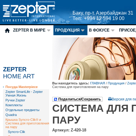
Баку, пр-т. Азербайджан 31
Тел: +994 12 594 19 00
ZEPTER В МИРЕ
ПРОДУКЦИЯ
В ФОКУСЕ
ПРИСОЕ
ZEPTER
HOME ART
Вы находитесь здесь:
ГЛАВНАЯ
/
Продукция
/
Zepte
Посуда Masterpiece
Система для приготовления на пару
Zepter SmartLife - Zepter
Умная Жизнь
Поделиться/Сохранить
Версия для п
Ручки Zepter
СИСТЕМА ДЛЯ 
Комплекты
Отдельные предметы
Quadra
ПАРУ
Крышка Syncro-Clik® и
Система для приготовления
на пару
Артикул: Z-420-18
Syncro-Clik