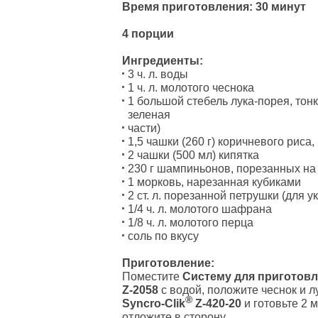
Время приготовления: 30 минут
4 порции
Ингредиенты:
3 ч. л. воды
1 ч. л. молотого чеснока
1 большой стебель лука-порея, тонк
зеленая
части)
1,5 чашки (260 г) коричневого риса
2 чашки (500 мл) кипятка
230 г шампиньонов, порезанных на к
1 морковь, нарезанная кубиками
2 ст. л. порезанной петрушки (для 
1/4 ч. л. молотого шафрана
1/8 ч. л. молотого перца
соль по вкусу
Приготовление:
Поместите
Систему для приготовл
Z-2058
с водой, положите чеснок и л
®
Syncro-Clik
Z-420-20
и готовьте 2 
отложите в сторону.