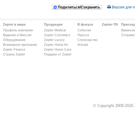
Поделиться/Сохранить
Версия для п
Zepter в мире
Продукция
В фокусе
Zepter-ТВ
Присое
Профиль компании
Zepter Medical
События
Ваканси
Видение и Миссия
Zepter Cosmetics
Пресса
Отправи
Оборудование
Zepter Luxury
Спонсорство
Всемирное признание
Zepter Home Art
Artzept
Zepter Finance
Zepter Home Care
Страны Zepter
Подарки от Zepter
© Copyright 2009-2026 Z