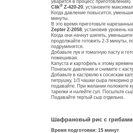
уварится в процесс приготовления)
®
Clik
Z-420-20
, установите максима
Когда давление повысится, уменьшит
минуты.
В это время приготовьте нарезанные
Zepter Z-2058
, установив уровень н
Когда они начнут шипеть, уменьшите
продолжайте готовить 2-3 минуты, п
подрумянятся.
Добавьте лук и томатную пасту и гот
помешивая.
Капуста и картофель к этому времен
Понизьте давление и снимите с каст
Добавьте в кастрюлю к сосискам капу
петрушку, 1/3 чашки сыра пекорино 
подавайте. При желании положите к
тарелки и налейте суп. Посыпьте сы
Подавайте тертый сыр отдельно.
Шафрановый рис с грибами
Время подготовки: 15 минут