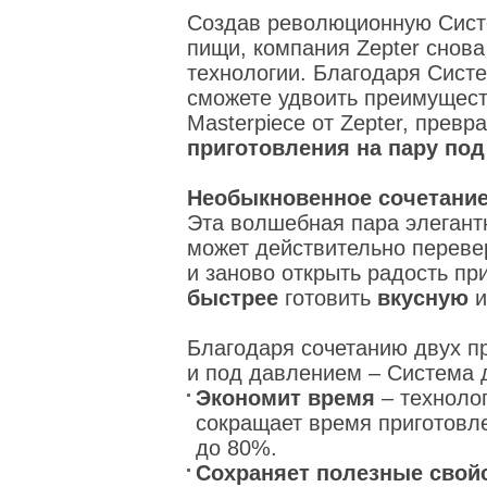
Создав революционную Сист
пищи, компания Zepter снов
технологии. Благодаря Сист
сможете удвоить преимущест
Masterpiece от Zepter, превр
приготовления на пару под
Необыкновенное сочетани
Эта волшебная пара элегант
может действительно переве
и заново открыть радость пр
быстрее
готовить
вкусную
Благодаря сочетанию двух п
и под давлением – Система 
Экономит время
– техноло
сокращает время приготовл
до 80%.
Сохраняет полезные свойс