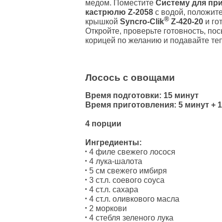
медом. Поместите
Систему для при
кастрюлю
Z-2058
с водой, положите
®
крышкой
Syncro-Clik
Z-420-20
и гот
Откройте, проверьте готовность, по
корицей по желанию и подавайте те
Лосось с овощами
Время подготовки: 15 минут
Время приготовления: 5 минут + 
4 порции
Ингредиенты:
4 филе свежего лосося
4 лука-шалота
5 см свежего имбиря
3 ст.л. соевого соуса
4 ст.л. сахара
4 ст.л. оливкового масла
2 моркови
4 стебля зеленого лука