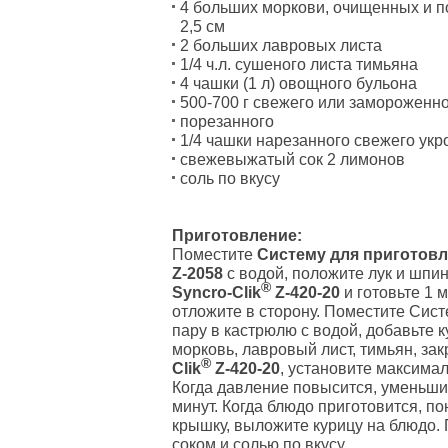
4 больших моркови, очищенных и п
2,5 см
2 больших лавровых листа
1/4 ч.л. сушеного листа тимьяна
4 чашки (1 л) овощного бульона
500-700 г свежего или замороженн
порезанного
1/4 чашки нарезанного свежего укр
свежевыжатый сок 2 лимонов
соль по вкусу
Приготовление:
Поместите
Систему для приготовл
Z-2058
с водой, положите лук и шпин
®
Syncro-Clik
Z-420-20
и готовьте 1 
отложите в сторону. Поместите Сист
пару в кастрюлю с водой, добавьте 
морковь, лавровый лист, тимьян, за
®
Clik
Z-420-20
, установите максима
Когда давление повысится, уменьшит
минут. Когда блюдо приготовится, п
крышку, выложите курицу на блюдо.
соком и солью по вкусу.