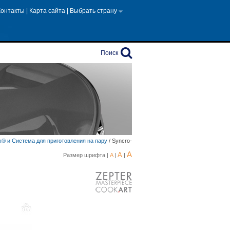
Контакты
|
Карта сайта
|
Выбрать страну
Поиск
k® и Система для приготовления на пару
/
Syncro-
A
A
Размер шрифта |
A
|
|