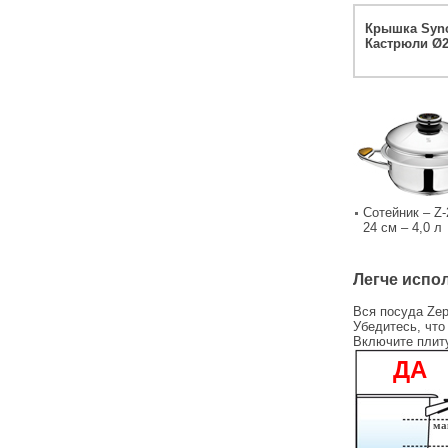
Крышка Sync
Кастрюли Ø2
Сотейник – Z-
24 см – 4,0 л
Легче испо
Вся посуда Zep
Убедитесь, что
Включите плиту
ДА
ма