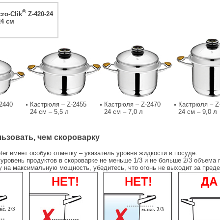
®
ro-Clik
Z-420-24
4 см
2440
Кастрюля – Z-2455
Кастрюля – Z-2470
Кастрюля – Z
24 см – 5,5 л
24 см – 7,0 л
24 см – 9,0 л
льзовать, чем скороварку
ter имеет особую отметку – указатель уровня жидкости в посуде.
 уровень продуктов в скороварке не меньше 1/3 и не больше 2/3 объема 
 на максимальную мощность, убедитесь, что огонь не выходит за пред
НЕТ!
НЕТ!
ДА
кс. 2/3
макс. 2/3