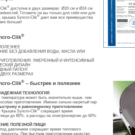
®
Clik
доступна в двух размерах: Ø20 см и Ø24 см
ебностей. Готовите ли вы только для себя или для
®
 крышка Syncro-Clik
дает вам все преимущества
аже больше!
®
cro-Clik
ПОЛЕЗНЕЕ
НИЕ БЕЗ ДОБАВЛЕНИЯ ВОДЫ, МАСЛА ИЛИ
РИГОТОВЛЕНИЯ: УМЕРЕННЫЙ И ИНТЕНСИВНЫЙ
ЕСКИЙ ДИЗАЙН
ДНЫЙ ПАТЕНТ
 ДВУХ РАЗМЕРАХ
®
cro-Clik
– быстрее и полезнее
 НАДЕЖНАЯ ТЕХНОЛОГИЯ
 температура может быть значительно выше, чем
особах приготовления. Именно сильно нагретый пар
ыстрому и равномерному приготовлению
®
.
Крышка Syncro-Clik
сокращает время
пищи до 80%, а расходы на электроэнергию до 60%.
ЕНИЕ ПОЛЕЗНОЙ ПИЩИ
 под давлением сокращает время теплового
 продукты. При быстром приготовлении качество