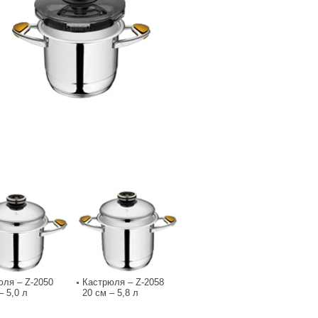
юля – Z-2050
Кастрюля – Z-2058
– 5,0 л
20 см – 5,8 л