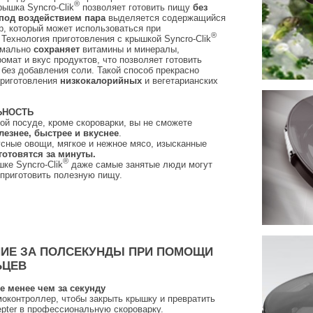
®
ышка Syncro-Clik
позволяет готовить пищу
без
под воздействием пара
выделяется содержащийся
р, который может использоваться при
®
 Технология приготовления с крышкой Syncro-Clik
симально
сохраняет
витамины и минералы,
омат и вкус продуктов, что позволяет готовить
без добавления соли. Такой способ прекрасно
приготовления
низкокалорийных
и вегетарианских
ЬНОСТЬ
гой посуде, кроме скороварки, вы не сможете
лезнее, быстрее и вкуснее
.
сные овощи, мягкое и нежное мясо, изысканные
готовятся за минуты.
®
ке Syncro-Clik
даже самые занятые люди могут
 приготовить полезную пищу.
ИЕ ЗА ПОЛСЕКУНДЫ ПРИ ПОМОЩИ
ЬЦЕВ
те менее чем за секунду
оконтроллер, чтобы закрыть крышку и превратить
pter в профессиональную скороварку.