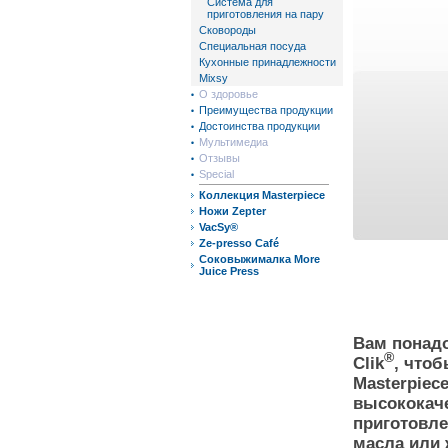
Система для
приготовления на пару
Сковороды
Специальная посуда
Кухонные принадлежности
Mixsy
О здоровье
Преимущества продукции
Достоинства продукции
Мультимедиа
Отзывы
Special
Коллекция Masterpiece
Ножи Zepter
VacSy®
Ze-presso Café
Соковыжималка More
Juice Press
Вам понадо
®
Clik
, чтоб
Masterpiec
высококач
приготовле
масла или 