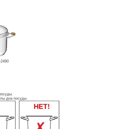
-2490
посуды.
елы дна посуды.
НЕТ!