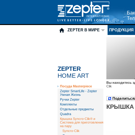
Бак
Тел
ZEPTER В МИРЕ
ПРОДУКЦИЯ
ZEPTER
HOME ART
Вы находитесь з
Посуда Masterpiece
Clik
Zepter SmartLife - Zepter
Умная Жизнь
Поделиться
Ручки Zepter
Комплекты
КРЫШКА 
Отдельные предметы
Quadra
Крышка Syncro-Clik® и
Система для приготовления
на пару
Syncro-Clik