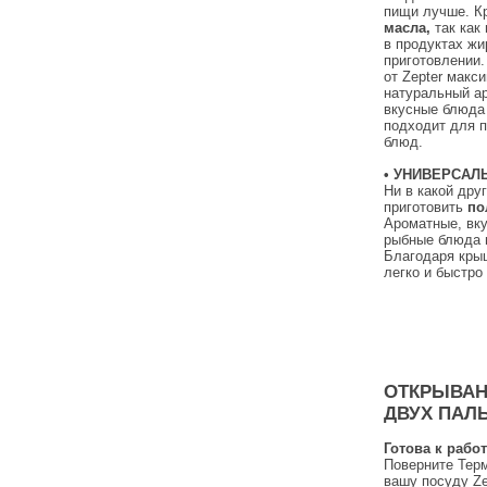
пищи лучше. Кр
масла,
так как
в продуктах жи
приготовлении.
от Zepter мак
натуральный ар
вкусные блюда 
подходит для 
блюд.
•
УНИВЕРСАЛ
Ни в какой дру
приготовить
по
Ароматные, вку
рыбные блюда
Благодаря крыш
легко и быстро
ОТКРЫВАН
ДВУХ ПАЛ
Готова к рабо
Поверните Терм
вашу посуду Ze