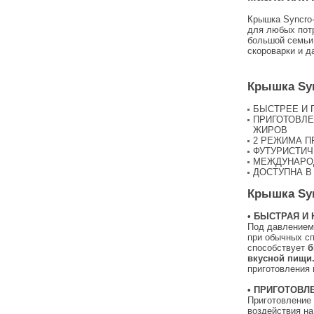
Крышка Syncro-
для любых потр
большой семьи,
скороварки и д
Крышка Syn
БЫСТРЕЕ И 
ПРИГОТОВЛЕ
ЖИРОВ
2 РЕЖИМА П
ФУТУРИСТИЧ
МЕЖДУНАРО
ДОСТУПНА В
Крышка Syn
• БЫСТРАЯ И
Под давлением
при обычных сп
способствует
б
вкусной пищи
приготовления 
• ПРИГОТОВЛ
Приготовление
воздействия на