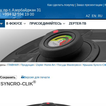
Как сделать покупку
|
Заказ презентации
|
у, пр-т. Азербайджан 31
: +994 12 594 19 00
AZ
EN
RU
В ФОКУСЕ
ПРИСОЕДИНЯЙТЕСЬ
ZEPTER-ТВ
десь:
ГЛАВНАЯ
/
Продукция
/
Zepter Home Art
/
Посуда Masterpiece
/
Крышка Syncro-Cli
/Сохранить
Версия для печати
®
SYNCRO-CLIK