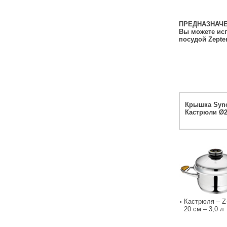
ПРЕДНАЗНАЧЕ
Вы можете исп
посудой Zepter
Крышка Sync
Кастрюли Ø2
Кастрюля – Z
20 см – 3,0 л