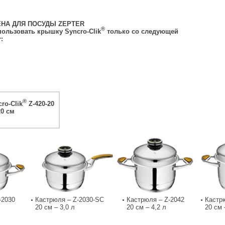
НА ДЛЯ ПОСУДЫ ZEPTER
®
ользовать крышку Syncro-Clik
только со следующей
:
®
ro-Clik
Z-420-20
0 см
-2030
Кастрюля – Z-2030-SC
Кастрюля – Z-2042
Кастр
20 см – 3,0 л
20 см – 4,2 л
20 см 